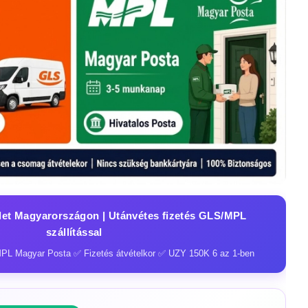
zlet Magyarországon | Utánvétes fizetés GLS/MPL
szállítással
PL Magyar Posta ✅ Fizetés átvételkor ✅ UZY 150K 6 az 1-ben