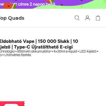
 megadott címre 2 napon belül.
op Quads
Eldobható Vape | 150 000 Slukk | 10
jelző | Type-C Újratölthető E-cigi
echnológia • 850mAh akkumulátor • 4×20ml e-liquid • LED kijelző •
 • Utánvétes fizetés
ar