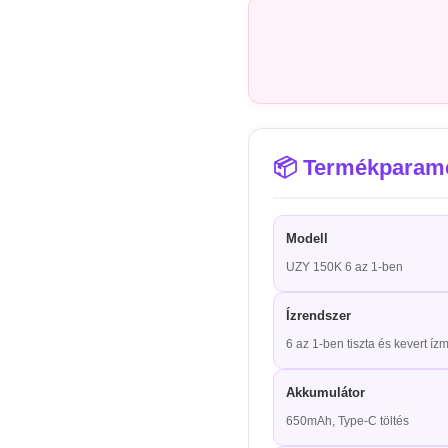
kap Ft1200.00 Most
Facebook
📦 Termékparam
Twitter
Pinterest
Modell
UZY 150K 6 az 1-ben
Oszd meg a közösségi szoftveren, hogy kedvezményes kódot kapj!
Ízrendszer
6 az 1-ben tiszta és kevert í
Akkumulátor
650mAh, Type-C töltés