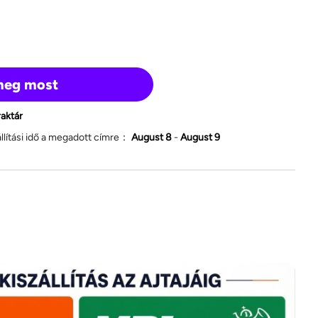
meg most
raktár
állítási idő a megadott címre：
August 8
-
August 9