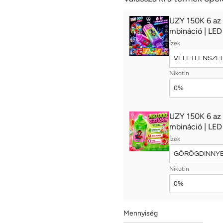
UZY 150K 6 az 
mbináció | LED 
Ízek
Nikotin
UZY 150K 6 az 
mbináció | LED 
Ízek
Nikotin
Mennyiség