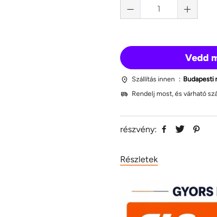
Vedd 
Szállítás innen ：
Budapesti 
Rendelj most, és várható sz
részvény:
Részletek