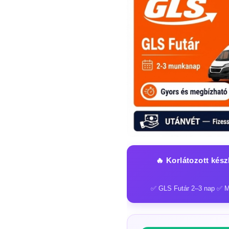
🔥 Korlátozott kés
✅ GLS Futár 2–3 nap ✅ M