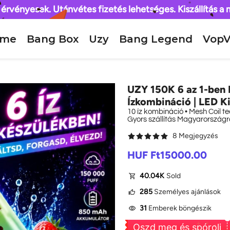
 érvényesek. Utánvétes fizetés lehetséges. Kiszállítás a
ome
Bang Box
Uzy
Bang Legend
VopV
UZY 150K 6 az 1-ben 
Ízkombináció | LED Ki
10 íz kombináció • Mesh Coil t
Gyors szállítás Magyarországra
8 Megjegyzés
Sale
Regul
HUF Ft15000.00
price
price
40.04K
Sold
285
Személyes ajánlások
31
Emberek böngészik
Oszd meg és spórolj