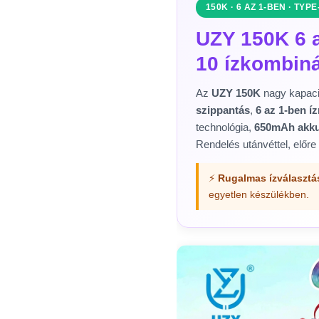
150K · 6 AZ 1-BEN · TYPE
UZY 150K 6 
10 ízkombin
Az
UZY 150K
nagy kapaci
szippantás
,
6 az 1-ben í
technológia,
650mAh akku
Rendelés utánvéttel, előre 
⚡
Rugalmas ízválasztá
egyetlen készülékben.