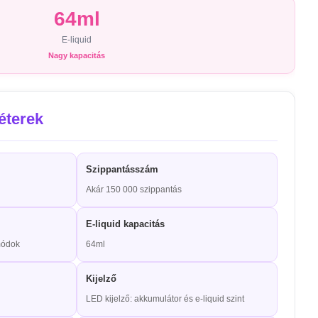
64ml
E-liquid
Nagy kapacitás
éterek
Szippantásszám
Akár 150 000 szippantás
E-liquid kapacitás
zmódok
64ml
Kijelző
LED kijelző: akkumulátor és e-liquid szint