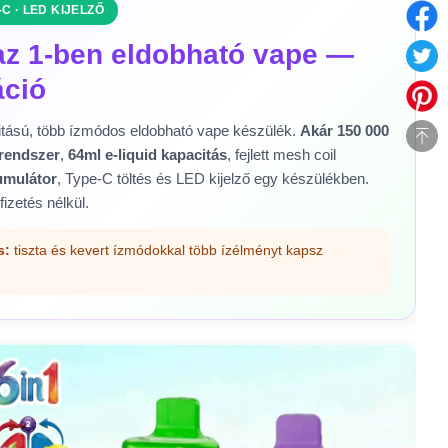
-C · LED KIJELZŐ
az 1-ben eldobható vape —
áció
tású, több ízmódos eldobható vape készülék.
Akár 150 000
zrendszer
,
64ml e-liquid kapacitás
, fejlett mesh coil
mulátor
, Type-C töltés és LED kijelző egy készülékben.
fizetés nélkül.
s:
tiszta és kevert ízmódokkal több ízélményt kapsz