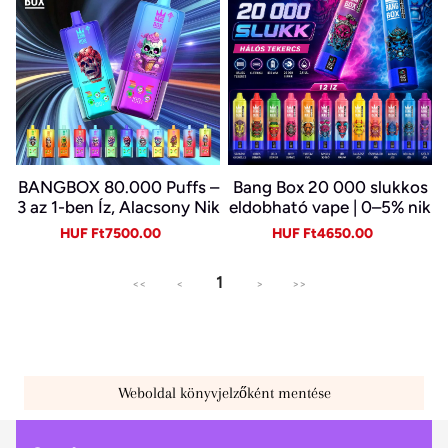
BANGBOX 80.000 Puffs –
Bang Box 20 000 slukkos
3 az 1-ben Íz, Alacsony Nik
eldobható vape | 0–5% nik
otin, Eredeti Újratölthető
otin | újratölthető, Type-C
Sale
Regular
Sale
Regular
HUF Ft7500.00
HUF Ft4650.00
Eldobható Vape Nagykere
price
price
price
price
skedelemben~
1
<<
<
>
>>
Weboldal könyvjelzőként mentése