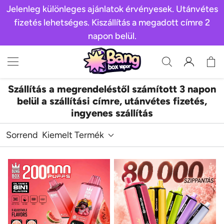
Jelenleg különleges ajánlatok érvényesek. Utánvétes
fizetés lehetséges. Kiszállítás a megadott címre 2
napon belül.
Szállítás a megrendeléstől számított 3 napon
belül a szállítási címre, utánvétes fizetés,
ingyenes szállítás
Sorrend
Kiemelt Termék