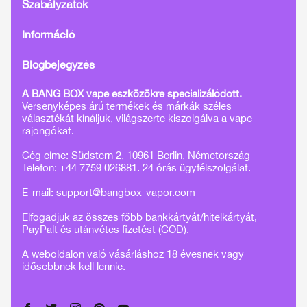
Szabályzatok
Információ
Blogbejegyzés
A BANG BOX vape eszközökre specializálódott.
Versenyképes árú termékek és márkák széles
választékát kínáljuk, világszerte kiszolgálva a vape
rajongókat.
Cég címe: Südstern 2, 10961 Berlin, Németország
Telefon: +44 7759 026881. 24 órás ügyfélszolgálat.
E-mail:
support@bangbox-vapor.com
Elfogadjuk az összes főbb bankkártyát/hitelkártyát,
PayPalt és utánvétes fizetést (COD).
A weboldalon való vásárláshoz 18 évesnek vagy
idősebbnek kell lennie.