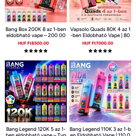
Bang Box 200K 8 az 1-ben
Vapsolo Quads 80K 4 az 1
eldobható vape – 200 00
-ben Eldobható Vape | 80
0 slukk, 10 íz
000 Slukk, Több Íz Egy Ké
Sale
Regular
Sale
Regular
HUF Ft8500.00
HUF Ft7000.00
szülékben
price
price
price
price
Bang Legend 120K 5 az 1-
Bang Legend 110K 3 az 1-b
ben eldobható vape – Typ
en Eldobható Vape | 110 0