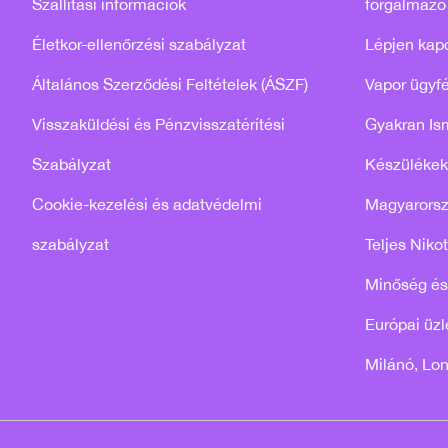
Szállítási információk
forgalmazó
Életkor-ellenőrzési szabályzat
Lépjen kap
Általános Szerződési Feltételek (ÁSZF)
Vapor ügyfé
Visszaküldési és Pénzvisszatérítési
Gyakran Is
Szabályzat
Készülékek
Cookie-kezelési és adatvédelmi
Magyarors
szabályzat
Teljes Niko
Minőség és
Európai üzle
Milánó, Lo