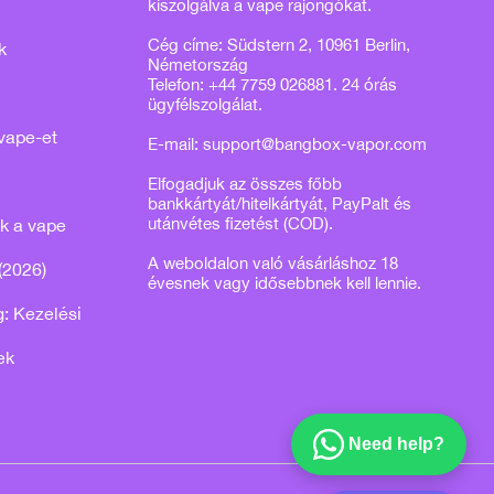
kiszolgálva a vape rajongókat.
Cég címe: Südstern 2, 10961 Berlin,
k
Németország
Telefon: +44 7759 026881. 24 órás
ügyfélszolgálat.
vape-et
E-mail:
support@bangbox-vapor.com
Elfogadjuk az összes főbb
bankkártyát/hitelkártyát, PayPalt és
utánvétes fizetést (COD).
k a vape
A weboldalon való vásárláshoz 18
(2026)
évesnek vagy idősebbnek kell lennie.
: Kezelési
ek
Need help?