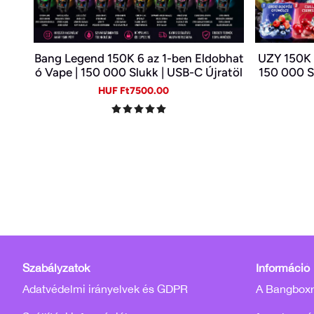
Bang Legend 150K 6 az 1-ben Eldobhat
UZY 150K 
ó Vape | 150 000 Slukk | USB-C Újratöl
150 000 Sl
thető E-cigi | 6 Íz Egy Készülékben
Kijelző |
Sale
Regular
HUF Ft7500.00
price
price
Szabályzatok
Információ
Adatvédelmi irányelvek és GDPR
A Bangboxró