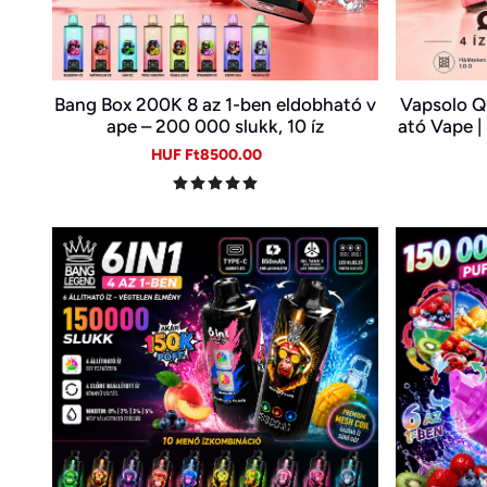
Bang Box 200K 8 az 1-ben eldobható v
Vapsolo Q
ape – 200 000 slukk, 10 íz
ató Vape |
Sale
Regular
HUF Ft8500.00
price
price