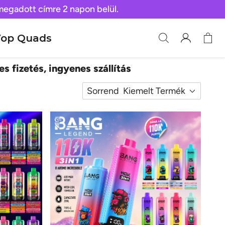
 megadott címre 2 napon belül.
op Quads
es fizetés, ingyenes szállítás
Sorrend
Kiemelt Termék