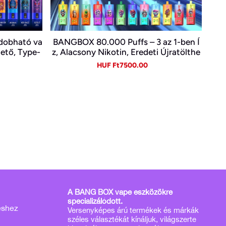
ldobható va
BANGBOX 80.000 Puffs – 3 az 1-ben Í
hető, Type-
z, Alacsony Nikotin, Eredeti Újratölthe
tő Eldobható Vape Nagykereskedelem
gular
Sale
Regular
HUF Ft7500.00
ben~
ice
price
price
A BANG BOX vape eszközökre
specializálódott.
éshez
Versenyképes árú termékek és márkák
széles választékát kínáljuk, világszerte