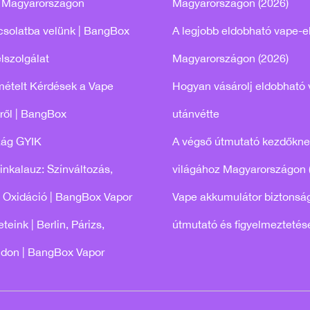
 Magyarországon
Magyarországon (2026)
csolatba velünk | BangBox
A legjobb eldobható vape-e
lszolgálat
Magyarországon (2026)
mételt Kérdések a Vape
Hogyan vásárolj eldobható 
ről | BangBox
utánvétte
zág GYIK
A végső útmutató kezdőkne
tinkalauz: Színváltozás,
világához Magyarországon 
 Oxidáció | BangBox Vapor
Vape akkumulátor biztonság
teink | Berlin, Párizs,
útmutató és figyelmeztetés
ndon | BangBox Vapor