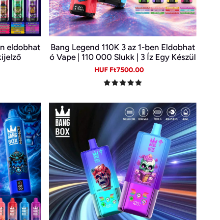
en eldobhat
Bang Legend 110K 3 az 1-ben Eldobhat
ijelző
ó Vape | 110 000 Slukk | 3 Íz Egy Készül
ékben | Digitális Kijelző | Type-C
gular
Sale
Regular
HUF Ft7500.00
ice
price
price