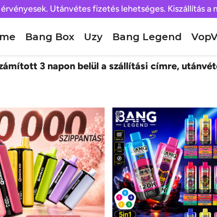
 érvényesek. Utánvétes fizetés lehetséges. Kiszállítás a
ome
Bang Box
Uzy
Bang Legend
VopV
ámított 3 napon belül a szállítási címre, utánvét