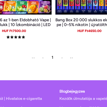
6 az 1-ben Eldobható Vape |
Bang Box 20 000 slukkos e
ukk | 10 Ízkombináció | LED
pe | 0–5% nikotin | újratölt
 Type-C Újratölthető E-cigi
C
Sale
Regular
Sale
Re
HUF Ft7500.00
HUF Ft4650.00
price
price
price
pr
1
<<
<
>
>>
Blogbejegyzés
l | Hivatalos e-cigaretta
Kezdők útmutatója a vapel