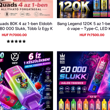
uads 80K 4 az 1-ben Eldobh
Bang Legend 120K 5 az 1-b
 80 000 Slukk, Több Íz Egy K
ó vape – Type-C, LED k
észülékben
Sale
Regular
Sale
Re
HUF Ft7000.00
HUF Ft7500.00
price
price
price
pr