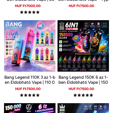
000 Slukk, Több Íz Egy Ké
e-C, LED kijelző
Sale
Regular
Sale
Regular
HUF Ft7000.00
HUF Ft7500.00
szülékben
price
price
price
price
Bang Legend 110K 3 az 1-b
Bang Legend 150K 6 az 1-
en Eldobható Vape | 110 0
ben Eldobható Vape | 150
00 Slukk | 3 Íz Egy Készülé
000 Slukk | USB-C Újratöl
Sale
Regular
Sale
Regular
HUF Ft7500.00
HUF Ft7500.00
kben | Digitális Kijelző | Ty
thető E-cigi | 6 Íz Egy Kész
price
price
price
price
pe-C
ülékben