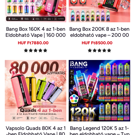
Bang Box 160K 4 az 1-ben
Bang Box 200K 8 az 1-ben
Eldobható Vape | 160 000
eldobható vape – 200 00
Slukk | 4 Íz Egy Készülékb
0 slukk, 10 íz
Sale
Regular
Sale
Regular
HUF Ft7880.00
HUF Ft8500.00
en | Type-C | 0–5% Nikotin
price
price
price
price
Vapsolo Quads 80K 4 az 1
Bang Legend 120K 5 az 1-
-ben Eldobható Vape | 80
ben eldobható vape – Typ