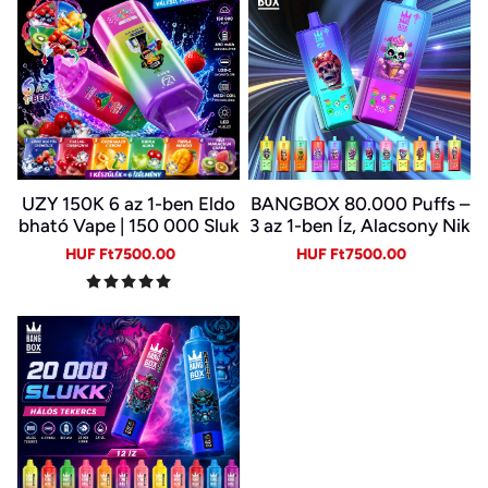
UZY 150K 6 az 1-ben Eldo
BANGBOX 80.000 Puffs –
bható Vape | 150 000 Sluk
3 az 1-ben Íz, Alacsony Nik
k | 10 Ízkombináció | LED K
otin, Eredeti Újratölthető
Sale
Regular
Sale
Regular
HUF Ft7500.00
HUF Ft7500.00
ijelző | Type-C Újratölthet
Eldobható Vape Nagykere
price
price
price
price
ő E-cigi
skedelemben~