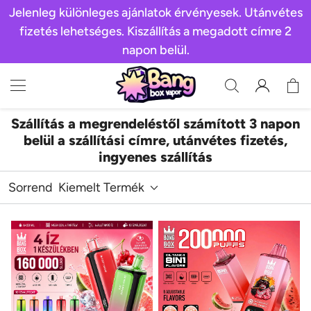
Jelenleg különleges ajánlatok érvényesek. Utánvétes
fizetés lehetséges. Kiszállítás a megadott címre 2
napon belül.
Szállítás a megrendeléstől számított 3 napon
belül a szállítási címre, utánvétes fizetés,
ingyenes szállítás
Sorrend
Kiemelt Termék