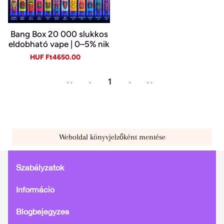
Bang Box 20 000 slukkos
eldobható vape | 0–5% nik
otin | újratölthető, Type-C
Sale
Regular
HUF Ft4650.00
price
price
1
<<
<
>
>>
Weboldal könyvjelzőként mentése
Szabályzatok
Információ
Blogbejegyzés