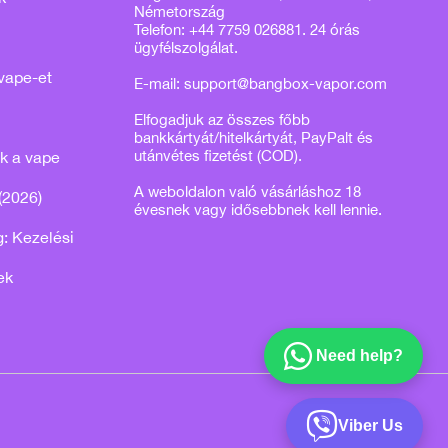
Németország
Telefon: +44 7759 026881. 24 órás
ügyfélszolgálat.
vape-et
E-mail:
support@bangbox-vapor.com
Elfogadjuk az összes főbb
bankkártyát/hitelkártyát, PayPalt és
utánvétes fizetést (COD).
k a vape
A weboldalon való vásárláshoz 18
(2026)
évesnek vagy idősebbnek kell lennie.
: Kezelési
ek
Need help?
Viber Us