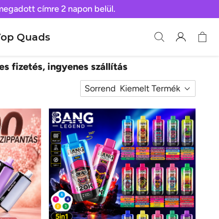
 megadott címre 2 napon belül.
op Quads
es fizetés, ingyenes szállítás
Sorrend
Kiemelt Termék