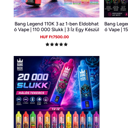
Bang Legend 110K 3 az 1-ben Eldobhat
Bang Legen
ó Vape | 110 000 Slukk | 3 Íz Egy Készül
ó Vape | 1
ékben | Digitális Kijelző | Type-C
thető E-
Sale
Regular
HUF Ft7500.00
price
price