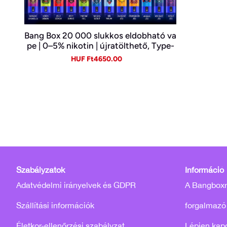
Bang Box 20 000 slukkos eldobható va
pe | 0–5% nikotin | újratölthető, Type-
C
Sale
Regular
HUF Ft4650.00
price
price
Szabályzatok
Információ
Adatvédelmi irányelvek és GDPR
A Bangboxró
Szállítási információk
forgalmazó
Életkor-ellenőrzési szabályzat
Lépjen kap