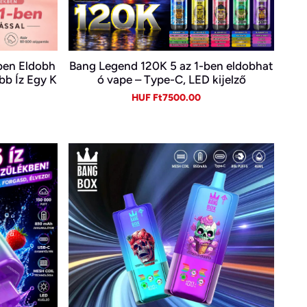
ben Eldobh
Bang Legend 120K 5 az 1-ben eldobhat
bb Íz Egy K
ó vape – Type-C, LED kijelző
gular
Sale
Regular
HUF Ft7500.00
ice
price
price