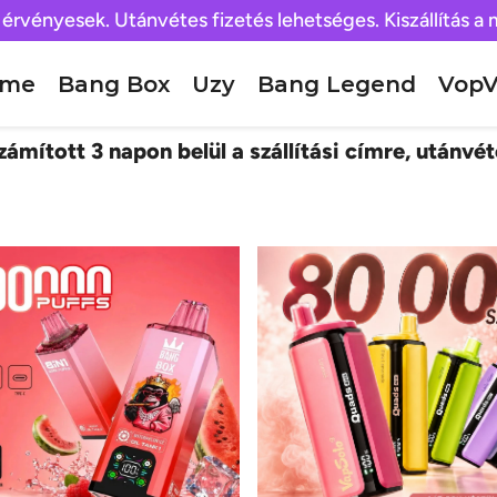
 érvényesek. Utánvétes fizetés lehetséges. Kiszállítás a
ome
Bang Box
Uzy
Bang Legend
VopV
ámított 3 napon belül a szállítási címre, utánvét