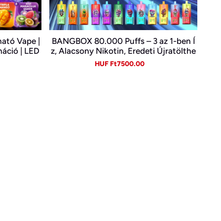
ató Vape |
BANGBOX 80.000 Puffs – 3 az 1-ben Í
náció | LED
z, Alacsony Nikotin, Eredeti Újratölthe
ető E-cigi
tő Eldobható Vape Nagykereskedelem
gular
Sale
Regular
HUF Ft7500.00
ben~
ice
price
price