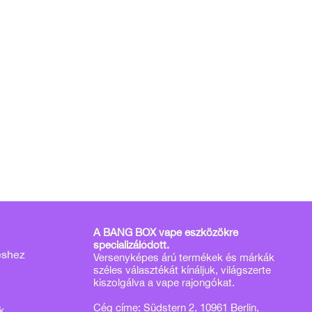
A BANG BOX vape eszközökre
specializálódott.
éshez
Versenyképes árú termékek és márkák
széles választékát kínáljuk, világszerte
kiszolgálva a vape rajongókat.
Cég címe: Südstern 2, 10961 Berlin,
k