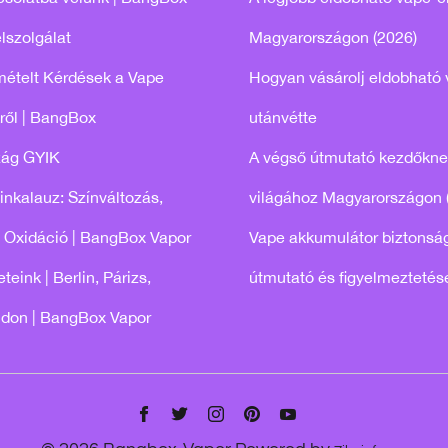
lszolgálat
Magyarországon (2026)
mételt Kérdések a Vape
Hogyan vásárolj eldobható 
ről | BangBox
utánvétte
zág GYIK
A végső útmutató kezdőkne
tinkalauz: Színváltozás,
világához Magyarországon 
 Oxidáció | BangBox Vapor
Vape akkumulátor biztonság
teink | Berlin, Párizs,
útmutató és figyelmeztetés
ndon | BangBox Vapor