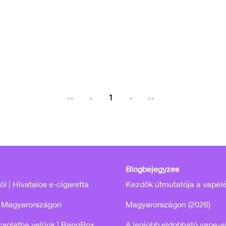
1
<<
<
>
>>
Blogbejegyzés
l | Hivatalos e-cigaretta
Kezdők útmutatója a vapel
 Magyarországon
Magyarországon (2026)
csolatba velünk | BangBox
A legjobb eldobható vape-e