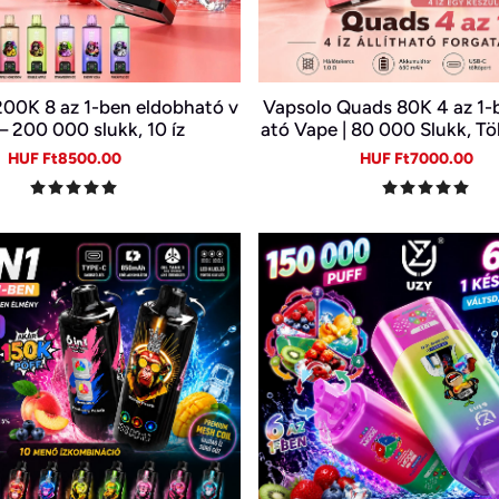
200K 8 az 1-ben eldobható v
Vapsolo Quads 80K 4 az 1-
– 200 000 slukk, 10 íz
ató Vape | 80 000 Slukk, Tö
észülékben
Sale
Regular
Sale
Re
HUF Ft8500.00
HUF Ft7000.00
price
price
price
pr