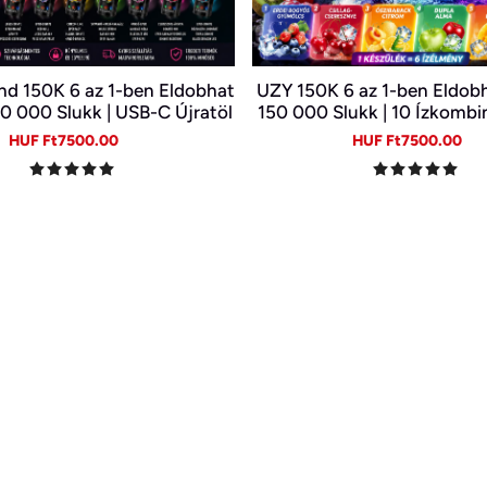
d 150K 6 az 1-ben Eldobhat
UZY 150K 6 az 1-ben Eldobh
50 000 Slukk | USB-C Újratöl
150 000 Slukk | 10 Ízkombi
cigi | 6 Íz Egy Készülékben
Kijelző | Type-C Újratölth
Sale
Regular
Sale
Re
HUF Ft7500.00
HUF Ft7500.00
price
price
price
pr