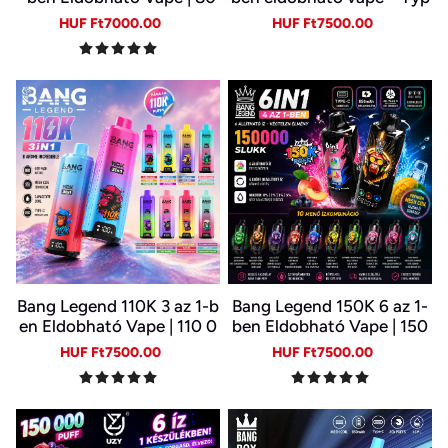
000 Slukk, Több Íz Egy Ké
e-C, LED kijelző
Sale
Regular
Sale
Regular
HUF Ft7000.00
HUF Ft7500.00
szülékben
price
price
price
price
Bang Legend 110K 3 az 1-b
Bang Legend 150K 6 az 1-
en Eldobható Vape | 110 0
ben Eldobható Vape | 150
00 Slukk | 3 Íz Egy Készülé
000 Slukk | USB-C Újratöl
Sale
Regular
Sale
Regular
HUF Ft7500.00
HUF Ft7500.00
kben | Digitális Kijelző | Ty
thető E-cigi | 6 Íz Egy Kész
price
price
price
price
pe-C
ülékben