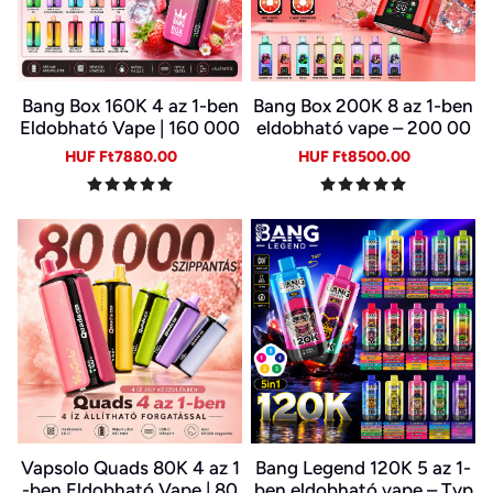
Bang Box 160K 4 az 1-ben
Bang Box 200K 8 az 1-ben
Eldobható Vape | 160 000
eldobható vape – 200 00
Slukk | 4 Íz Egy Készülékb
0 slukk, 10 íz
Sale
Regular
Sale
Regular
HUF Ft7880.00
HUF Ft8500.00
en | Type-C | 0–5% Nikotin
price
price
price
price
Vapsolo Quads 80K 4 az 1
Bang Legend 120K 5 az 1-
-ben Eldobható Vape | 80
ben eldobható vape – Typ