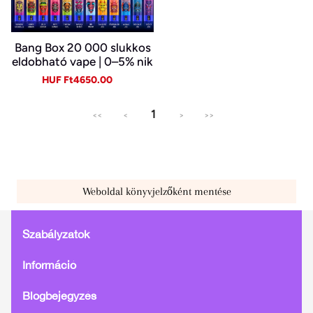
Bang Box 20 000 slukkos
eldobható vape | 0–5% nik
otin | újratölthető, Type-C
Sale
Regular
HUF Ft4650.00
price
price
1
<<
<
>
>>
Weboldal könyvjelzőként mentése
Szabályzatok
Információ
Blogbejegyzés