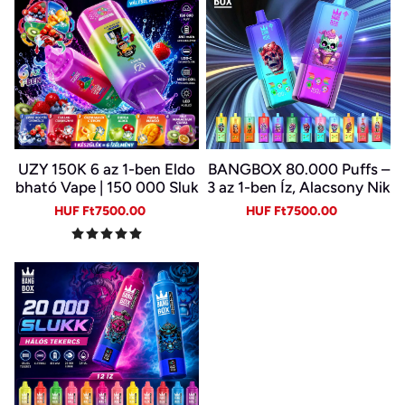
UZY 150K 6 az 1-ben Eldo
BANGBOX 80.000 Puffs –
bható Vape | 150 000 Sluk
3 az 1-ben Íz, Alacsony Nik
k | 10 Ízkombináció | LED K
otin, Eredeti Újratölthető
Sale
Regular
Sale
Regular
HUF Ft7500.00
HUF Ft7500.00
ijelző | Type-C Újratölthet
Eldobható Vape Nagykere
price
price
price
price
ő E-cigi
skedelemben~