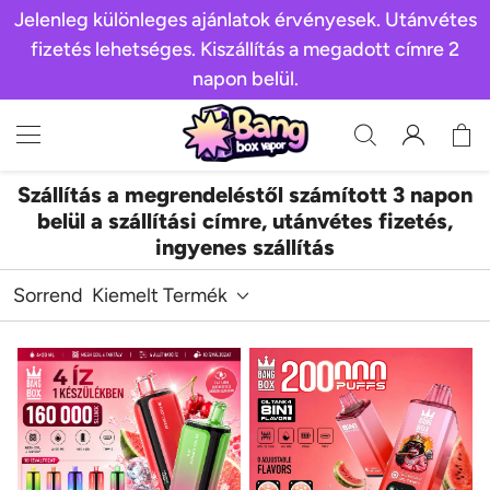
Jelenleg különleges ajánlatok érvényesek. Utánvétes
fizetés lehetséges. Kiszállítás a megadott címre 2
napon belül.
Szállítás a megrendeléstől számított 3 napon
belül a szállítási címre, utánvétes fizetés,
ingyenes szállítás
Sorrend
Kiemelt Termék