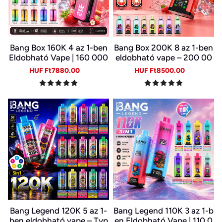
Bang Box 160K 4 az 1-ben
Bang Box 200K 8 az 1-ben
Eldobható Vape | 160 000
eldobható vape – 200 00
Slukk | 4 Íz Egy Készülékb
0 slukk, 10 íz
Sale
Regular
Sale
Regular
HUF Ft7880.00
HUF Ft8500.00
en | Type-C | 0–5% Nikotin
price
price
price
price
Bang Legend 120K 5 az 1-
Bang Legend 110K 3 az 1-b
ben eldobható vape – Typ
en Eldobható Vape | 110 0