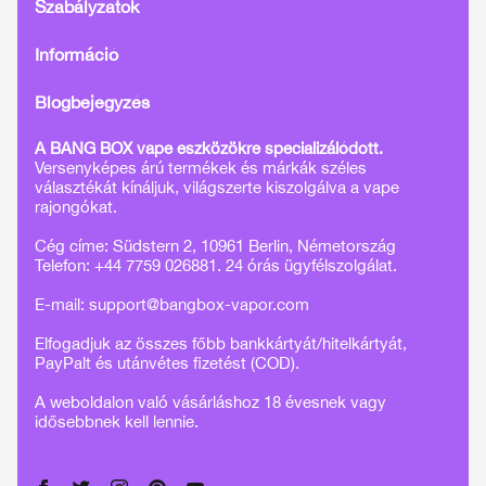
Szabályzatok
Információ
Blogbejegyzés
A BANG BOX vape eszközökre specializálódott.
Versenyképes árú termékek és márkák széles
választékát kínáljuk, világszerte kiszolgálva a vape
rajongókat.
Cég címe: Südstern 2, 10961 Berlin, Németország
Telefon: +44 7759 026881. 24 órás ügyfélszolgálat.
E-mail:
support@bangbox-vapor.com
Elfogadjuk az összes főbb bankkártyát/hitelkártyát,
PayPalt és utánvétes fizetést (COD).
A weboldalon való vásárláshoz 18 évesnek vagy
idősebbnek kell lennie.