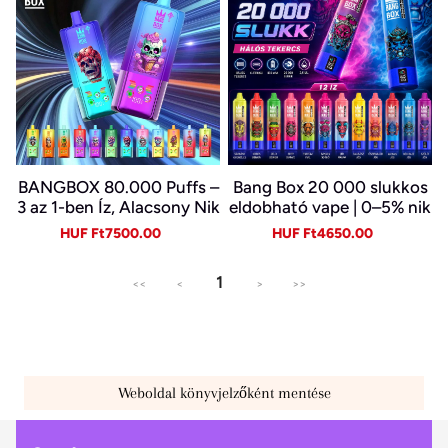
BANGBOX 80.000 Puffs –
Bang Box 20 000 slukkos
3 az 1-ben Íz, Alacsony Nik
eldobható vape | 0–5% nik
otin, Eredeti Újratölthető
otin | újratölthető, Type-C
Sale
Regular
Sale
Regular
HUF Ft7500.00
HUF Ft4650.00
Eldobható Vape Nagykere
price
price
price
price
skedelemben~
1
<<
<
>
>>
Weboldal könyvjelzőként mentése