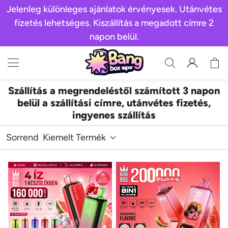
Jelenleg különleges ajánlatok érvényesek. Utánvétes
fizetés lehetséges. Kiszállítás a megadott címre 2
napon belül.
Szállítás a megrendeléstől számított 3 napon
belül a szállítási címre, utánvétes fizetés,
ingyenes szállítás
Sorrend
Kiemelt Termék