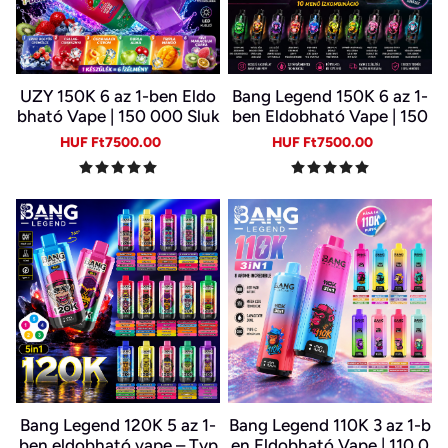
UZY 150K 6 az 1-ben Eldo
Bang Legend 150K 6 az 1-
bható Vape | 150 000 Sluk
ben Eldobható Vape | 150
k | 10 Ízkombináció | LED K
000 Slukk | USB-C Újratöl
Sale
Regular
Sale
Regular
HUF Ft7500.00
HUF Ft7500.00
ijelző | Type-C Újratölthet
thető E-cigi | 6 Íz Egy Kész
price
price
price
price
ő E-cigi
ülékben
Bang Legend 120K 5 az 1-
Bang Legend 110K 3 az 1-b
ben eldobható vape – Typ
en Eldobható Vape | 110 0