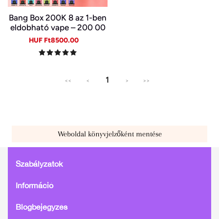
Bang Box 200K 8 az 1-ben
eldobható vape – 200 00
0 slukk, 10 íz
Sale
Regular
HUF Ft8500.00
price
price
1
<<
<
>
>>
Weboldal könyvjelzőként mentése
Szabályzatok
Információ
Blogbejegyzés