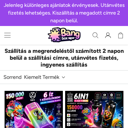
Jelenleg különleges ajánlatok érvényesek. Utánvétes
fizetés lehetséges. Kiszállítás a megadott címre 2
napon belül.
Szállítás a megrendeléstől számított 2 napon
belül a szállítási címre, utánvétes fizetés,
ingyenes szállítás
Sorrend
Kiemelt Termék