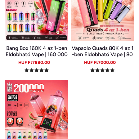
Bang Box 160K 4 az 1-ben
Vapsolo Quads 80K 4 az 1
Eldobható Vape | 160 000
-ben Eldobható Vape | 80
Slukk | 4 Íz Egy Készülékb
000 Slukk, Több Íz Egy Ké
Sale
Regular
Sale
Regular
HUF Ft7880.00
HUF Ft7000.00
en | Type-C | 0–5% Nikotin
szülékben
price
price
price
price