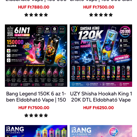
Slukk | 4 Íz Egy Készülékb
k | 10 Ízkombináció | LED K
Sale
Regular
Sale
Regular
HUF Ft7880.00
HUF Ft7500.00
en | Type-C | 0–5% Nikotin
ijelző | Type-C Újratölthet
price
price
price
price
ő E-cigi
Bang Legend 150K 6 az 1-
UZY Shisha Hookah King 1
ben Eldobható Vape | 150
20K DTL Eldobható Vape
000 Slukk | USB-C Újratöl
– 120 000 Slukk, 64 ml, U
Sale
Regular
Sale
Regular
HUF Ft7500.00
HUF Ft6250.00
thető E-cigi | 6 Íz Egy Kész
SB-C és LED kijelző
price
price
price
price
ülékben