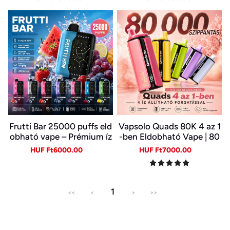
Eldobható Vape Nagykere
price
price
price
price
skedelemben~
Frutti Bar 25000 puffs eld
Vapsolo Quads 80K 4 az 1
obható vape – Prémium íz
-ben Eldobható Vape | 80
és sima gőz
000 Slukk, Több Íz Egy Ké
Sale
Regular
Sale
Regular
HUF Ft6000.00
HUF Ft7000.00
szülékben
price
price
price
price
1
<<
<
>
>>