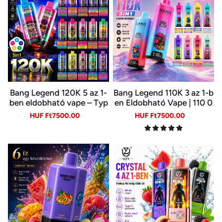
Bang Legend 120K 5 az 1-
Bang Legend 110K 3 az 1-b
ben eldobható vape – Typ
en Eldobható Vape | 110 0
e-C, LED kijelző
00 Slukk | 3 Íz Egy Készülé
Sale
Regular
Sale
Regular
HUF Ft7500.00
HUF Ft7500.00
kben | Digitális Kijelző | Ty
price
price
price
price
pe-C