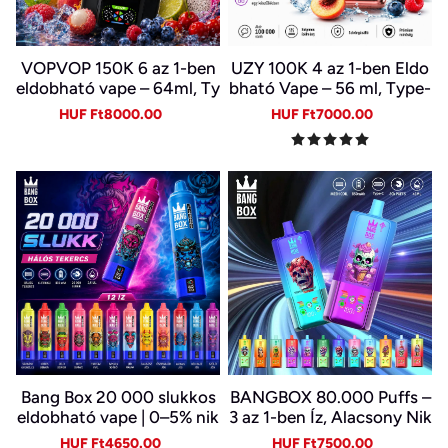
VOPVOP 150K 6 az 1-ben
UZY 100K 4 az 1-ben Eldo
eldobható vape – 64ml, Ty
bható Vape – 56 ml, Type-
pe-C, LED kijelző
C, LED kijelző | 4 Íz Egy Ké
Sale
Regular
Sale
Regular
HUF Ft8000.00
HUF Ft7000.00
szülékben
price
price
price
price
Bang Box 20 000 slukkos
BANGBOX 80.000 Puffs –
eldobható vape | 0–5% nik
3 az 1-ben Íz, Alacsony Nik
otin | újratölthető, Type-C
otin, Eredeti Újratölthető
Sale
Regular
Sale
Regular
HUF Ft4650.00
HUF Ft7500.00