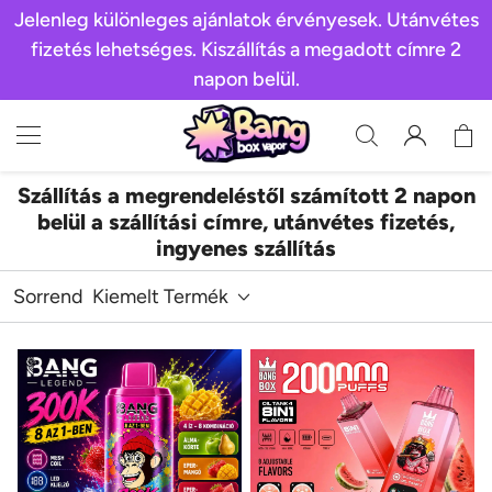
Jelenleg különleges ajánlatok érvényesek. Utánvétes
fizetés lehetséges. Kiszállítás a megadott címre 2
napon belül.
Szállítás a megrendeléstől számított 2 napon
belül a szállítási címre, utánvétes fizetés,
ingyenes szállítás
Sorrend
Kiemelt Termék