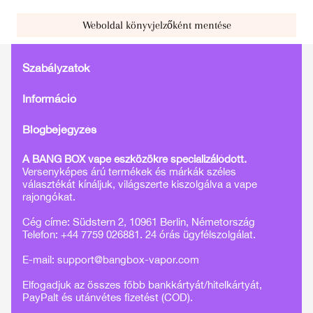
Weboldal könyvjelzőként mentése
Szabályzatok
Információ
Blogbejegyzés
A BANG BOX vape eszközökre specializálódott.
Versenyképes árú termékek és márkák széles
választékát kínáljuk, világszerte kiszolgálva a vape
rajongókat.
Cég címe: Südstern 2, 10961 Berlin, Németország
Telefon: +44 7759 026881. 24 órás ügyfélszolgálat.
E-mail:
support@bangbox-vapor.com
Elfogadjuk az összes főbb bankkártyát/hitelkártyát,
PayPalt és utánvétes fizetést (COD).