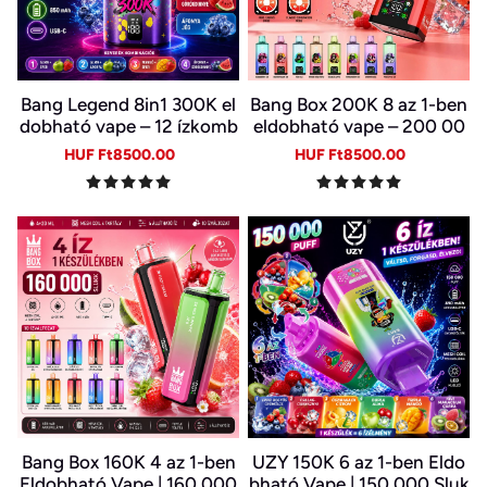
Bang Legend 8in1 300K el
Bang Box 200K 8 az 1-ben
dobható vape – 12 ízkomb
eldobható vape – 200 00
ináció
0 slukk, 10 íz
Sale
Regular
Sale
Regular
HUF Ft8500.00
HUF Ft8500.00
price
price
price
price
Bang Box 160K 4 az 1-ben
UZY 150K 6 az 1-ben Eldo
Eldobható Vape | 160 000
bható Vape | 150 000 Sluk