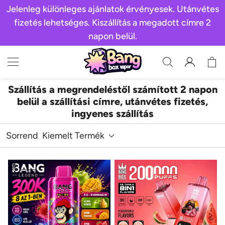
Jelenleg különleges ajánlatok érvényesek. Utánvétes
fizetés lehetséges. Kiszállítás a megadott címre 2
napon belül.
Szállítás a megrendeléstől számított 2 napon
belül a szállítási címre, utánvétes fizetés,
ingyenes szállítás
Sorrend
Kiemelt Termék