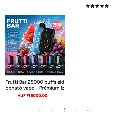
Eldobható Vape Nagykere
szülékben
price
price
price
price
skedelemben~
Frutti Bar 25000 puffs eld
obható vape – Prémium íz
és sima gőz
Sale
Regular
HUF Ft6000.00
price
price
1
<<
<
>
>>