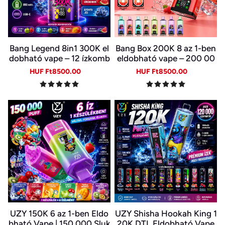
Bang Legend 8in1 300K el
Bang Box 200K 8 az 1-ben
dobható vape – 12 ízkomb
eldobható vape – 200 00
ináció
0 slukk, 10 íz
Sale
Regular
Sale
Regular
HUF Ft8500.00
HUF Ft8500.00
price
price
price
price
UZY 150K 6 az 1-ben Eldo
UZY Shisha Hookah King 1
bható Vape | 150 000 Sluk
20K DTL Eldobható Vape