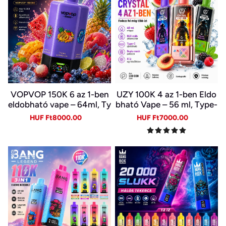
VOPVOP 150K 6 az 1-ben
UZY 100K 4 az 1-ben Eldo
eldobható vape – 64ml, Ty
bható Vape – 56 ml, Type-
pe-C, LED kijelző
C, LED kijelző | 4 Íz Egy Ké
Sale
Regular
Sale
Regular
HUF Ft8000.00
HUF Ft7000.00
szülékben
price
price
price
price