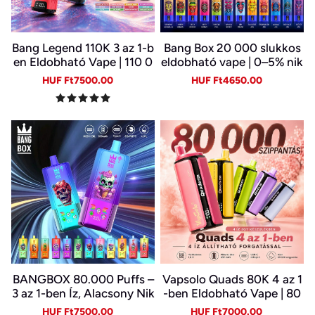
Bang Legend 110K 3 az 1-b
Bang Box 20 000 slukkos
en Eldobható Vape | 110 0
eldobható vape | 0–5% nik
00 Slukk | 3 Íz Egy Készülé
otin | újratölthető, Type-C
Sale
Regular
Sale
Regular
HUF Ft7500.00
HUF Ft4650.00
kben | Digitális Kijelző | Ty
price
price
price
price
pe-C
BANGBOX 80.000 Puffs –
Vapsolo Quads 80K 4 az 1
3 az 1-ben Íz, Alacsony Nik
-ben Eldobható Vape | 80
otin, Eredeti Újratölthető
000 Slukk, Több Íz Egy Ké
Sale
Regular
Sale
Regular
HUF Ft7500.00
HUF Ft7000.00