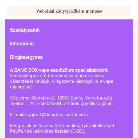
Weboldal könyvjelzőként mentése
Szabályzatok
Információ
Blogbejegyzés
A BANG BOX vape eszközökre specializálódott.
Versenyképes árú termékek és márkák széles
választékát kínáljuk, világszerte kiszolgálva a vape
rajongókat.
Cég címe: Südstern 2, 10961 Berlin, Németország
Telefon: +44 7759 026881. 24 órás ügyfélszolgálat.
E-mail:
support@bangbox-vapor.com
Elfogadjuk az összes főbb bankkártyát/hitelkártyát,
PayPalt és utánvétes fizetést (COD).