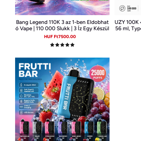
Bang Legend 110K 3 az 1-ben Eldobhat
UZY 100K 4
ó Vape | 110 000 Slukk | 3 Íz Egy Készül
56 ml, Type
ékben | Digitális Kijelző | Type-C
Sale
Regular
HUF Ft7500.00
price
price