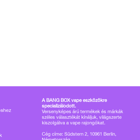
A BANG BOX vape eszközökre
specializálódott.
éshez
Versenyképes árú termékek és márkák
széles választékát kínáljuk, világszerte
kiszolgálva a vape rajongókat.
Cég címe: Südstern 2, 10961 Berlin,
k
Németország