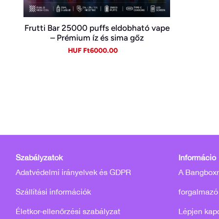
Frutti Bar 25000 puffs eldobható vape
– Prémium íz és sima gőz
Sale
Regular
HUF Ft6000.00
price
price
Szabályzatok
Információ
Adatvédelmi irányelvek és GDPR
A Bangboxró
Szállítási információk
forgalmazó
Életkor-ellenőrzési szabályzat
Lépjen kap