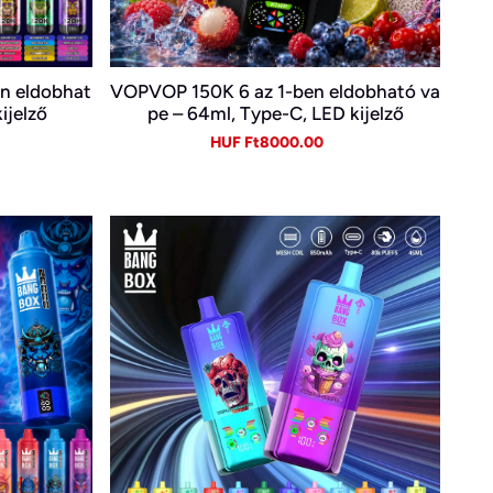
en eldobhat
VOPVOP 150K 6 az 1-ben eldobható va
ijelző
pe – 64ml, Type-C, LED kijelző
gular
Sale
Regular
HUF Ft8000.00
ice
price
price