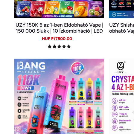
UZY 150K 6 az 1-ben Eldobható Vape |
UZY Shish
150 000 Slukk | 10 Ízkombináció | LED
obható Vap
Kijelző | Type-C Újratölthető E-cigi
S
Sale
Regular
HUF Ft7500.00
price
price