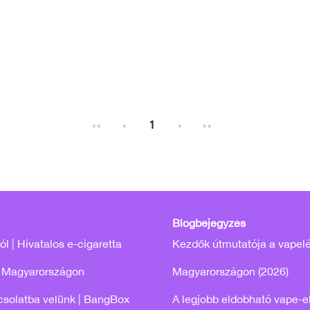
1
<<
<
>
>>
Blogbejegyzés
l | Hivatalos e-cigaretta
Kezdők útmutatója a vapel
 Magyarországon
Magyarországon (2026)
csolatba velünk | BangBox
A legjobb eldobható vape-e