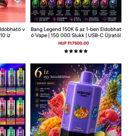
ldobható v
Bang Legend 150K 6 az 1-ben Eldobhat
10 íz
ó Vape | 150 000 Slukk | USB-C Újratöl
thető E-cigi | 6 Íz Egy Készülékben
gular
Sale
Regular
HUF Ft7500.00
ice
price
price