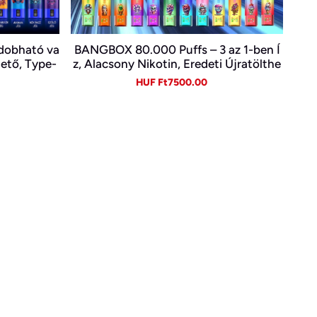
ldobható va
BANGBOX 80.000 Puffs – 3 az 1-ben Í
hető, Type-
z, Alacsony Nikotin, Eredeti Újratölthe
tő Eldobható Vape Nagykereskedelem
gular
Sale
Regular
HUF Ft7500.00
ben~
ice
price
price