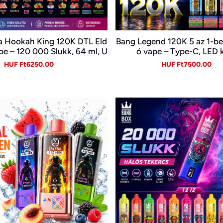
a Hookah King 120K DTL Eld
Bang Legend 120K 5 az 1-b
e – 120 000 Slukk, 64 ml, U
ó vape – Type-C, LED k
B-C és LED kijelző
Sale
Regular
Sale
Re
HUF Ft6250.00
HUF Ft7500.00
price
price
price
pr