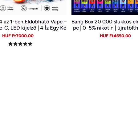
 az 1-ben Eldobható Vape –
Bang Box 20 000 slukkos e
-C, LED kijelző | 4 Íz Egy Ké
pe | 0–5% nikotin | újratölt
szülékben
C
Sale
Regular
Sale
Re
HUF Ft7000.00
HUF Ft4650.00
price
price
price
pr