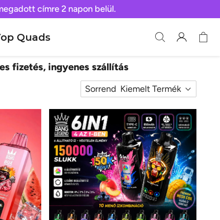
 megadott címre 2 napon belül.
op Quads
es fizetés, ingyenes szállítás
Sorrend
Kiemelt Termék