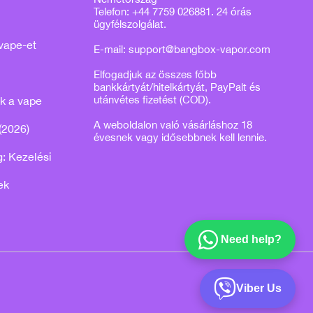
Telefon: +44 7759 026881. 24 órás
ügyfélszolgálat.
vape-et
E-mail:
support@bangbox-vapor.com
Elfogadjuk az összes főbb
bankkártyát/hitelkártyát, PayPalt és
utánvétes fizetést (COD).
k a vape
A weboldalon való vásárláshoz 18
(2026)
évesnek vagy idősebbnek kell lennie.
: Kezelési
ek
Need help?
Viber Us