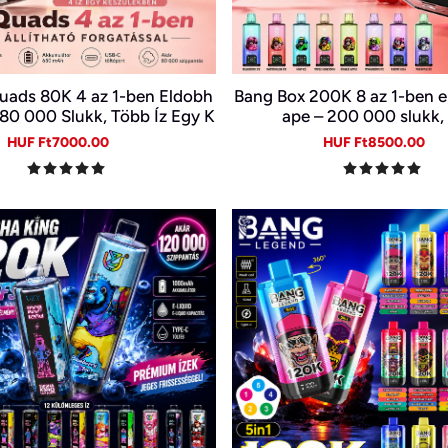
uads 80K 4 az 1-ben Eldobh
Bang Box 200K 8 az 1-ben e
 80 000 Slukk, Több Íz Egy K
ape – 200 000 slukk, 
észülékben
Sale
Regular
Sale
Re
HUF Ft7000.00
HUF Ft8500.00
price
price
price
pr