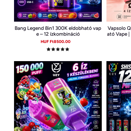
Bang Legend 8in1 300K eldobható vap
Vapsolo Q
e – 12 ízkombináció
ató Vape |
Sale
Regular
HUF Ft8500.00
price
price