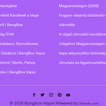
lszolgálat
Magyarországon (2026)
mételt Kérdések a Vape
Hogyan vásárolj eldobható 
ről | BangBox
utánvétte
zág GYIK
A végső útmutató kezdőkne
tinkalauz: Színváltozás,
világához Magyarországon 
 Oxidáció | BangBox Vapor
Vape akkumulátor biztonság
teink | Berlin, Párizs,
útmutató és figyelmeztetés
ndon | BangBox Vapor
© 2026 Bangbox-Vapor Powered by
Ziheinfo.com