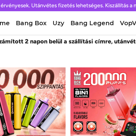
 érvényesek. Utánvétes fizetés lehetséges. Kiszállítás a
ome
Bang Box
Uzy
Bang Legend
VopV
ámított 2 napon belül a szállítási címre, utánvét