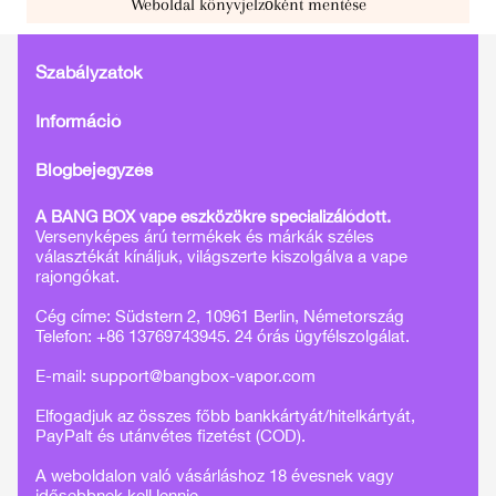
Weboldal könyvjelzőként mentése
Szabályzatok
Információ
Blogbejegyzés
A BANG BOX vape eszközökre specializálódott.
Versenyképes árú termékek és márkák széles
választékát kínáljuk, világszerte kiszolgálva a vape
rajongókat.
Cég címe: Südstern 2, 10961 Berlin, Németország
Telefon: +86 13769743945. 24 órás ügyfélszolgálat.
E-mail:
support@bangbox-vapor.com
Elfogadjuk az összes főbb bankkártyát/hitelkártyát,
PayPalt és utánvétes fizetést (COD).
A weboldalon való vásárláshoz 18 évesnek vagy
idősebbnek kell lennie.