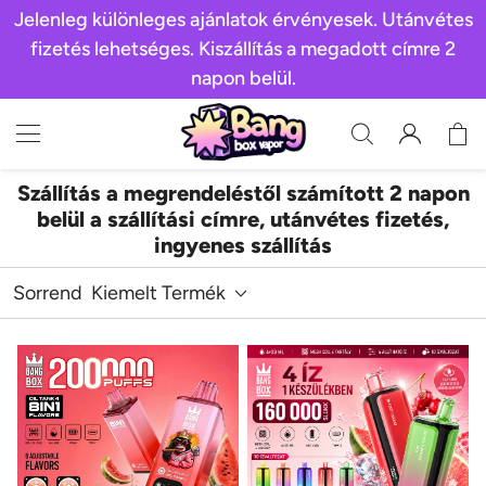
Jelenleg különleges ajánlatok érvényesek. Utánvétes
fizetés lehetséges. Kiszállítás a megadott címre 2
napon belül.
Szállítás a megrendeléstől számított 2 napon
belül a szállítási címre, utánvétes fizetés,
ingyenes szállítás
Sorrend
Kiemelt Termék