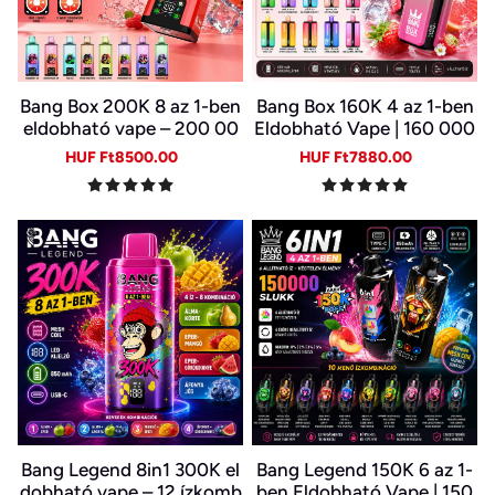
Bang Box 200K 8 az 1-ben
Bang Box 160K 4 az 1-ben
eldobható vape – 200 00
Eldobható Vape | 160 000
0 slukk, 10 íz
Slukk | 4 Íz Egy Készülékb
Sale
Regular
Sale
Regular
HUF Ft8500.00
HUF Ft7880.00
en | Type-C | 0–5% Nikotin
price
price
price
price
Bang Legend 8in1 300K el
Bang Legend 150K 6 az 1-
dobható vape – 12 ízkomb
ben Eldobható Vape | 150