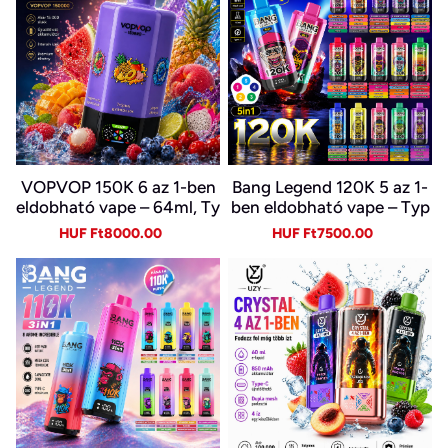
VOPVOP 150K 6 az 1-ben
Bang Legend 120K 5 az 1-
eldobható vape – 64ml, Ty
ben eldobható vape – Typ
pe-C, LED kijelző
e-C, LED kijelző
Sale
Regular
Sale
Regular
HUF Ft8000.00
HUF Ft7500.00
price
price
price
price