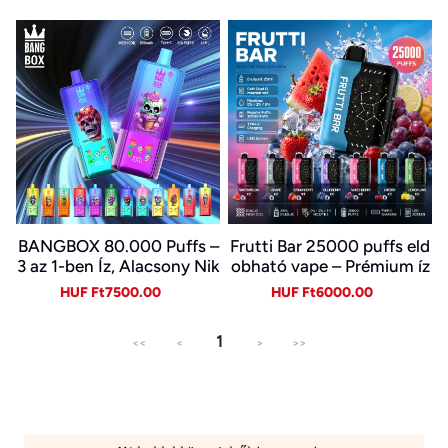
BANGBOX 80.000 Puffs –
Frutti Bar 25000 puffs eld
3 az 1-ben Íz, Alacsony Nik
obható vape – Prémium íz
otin, Eredeti Újratölthető
és sima gőz
Sale
Regular
Sale
Regular
HUF Ft7500.00
HUF Ft6000.00
Eldobható Vape Nagykere
price
price
price
price
skedelemben~
1
<<
<
>
>>