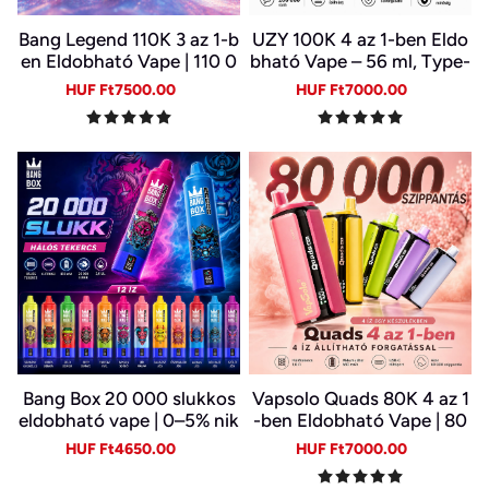
Bang Legend 110K 3 az 1-b
UZY 100K 4 az 1-ben Eldo
en Eldobható Vape | 110 0
bható Vape – 56 ml, Type-
00 Slukk | 3 Íz Egy Készülé
C, LED kijelző | 4 Íz Egy Ké
Sale
Regular
Sale
Regular
HUF Ft7500.00
HUF Ft7000.00
kben | Digitális Kijelző | Ty
szülékben
price
price
price
price
pe-C
Bang Box 20 000 slukkos
Vapsolo Quads 80K 4 az 1
eldobható vape | 0–5% nik
-ben Eldobható Vape | 80
otin | újratölthető, Type-C
000 Slukk, Több Íz Egy Ké
Sale
Regular
Sale
Regular
HUF Ft4650.00
HUF Ft7000.00
szülékben
price
price
price
price