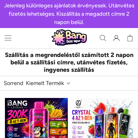
Jelenleg különleges ajánlatok érvényesek. Utánvétes
fizetés lehetséges. Kiszállítás a megadott címre 2
napon belül.
Szállítás a megrendeléstől számított 2 napon
belül a szállítási címre, utánvétes fizetés,
ingyenes szállítás
Sorrend
Kiemelt Termék