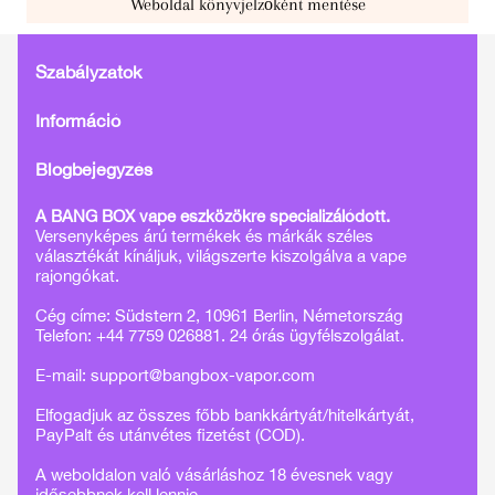
Weboldal könyvjelzőként mentése
Szabályzatok
Információ
Blogbejegyzés
A BANG BOX vape eszközökre specializálódott.
Versenyképes árú termékek és márkák széles
választékát kínáljuk, világszerte kiszolgálva a vape
rajongókat.
Cég címe: Südstern 2, 10961 Berlin, Németország
Telefon: +44 7759 026881. 24 órás ügyfélszolgálat.
E-mail:
support@bangbox-vapor.com
Elfogadjuk az összes főbb bankkártyát/hitelkártyát,
PayPalt és utánvétes fizetést (COD).
A weboldalon való vásárláshoz 18 évesnek vagy
idősebbnek kell lennie.