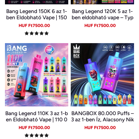
Bang Legend 150K 6 az 1-
Bang Legend 120K 5 az 1-
ben Eldobható Vape | 150
ben eldobható vape – Typ
000 Slukk | USB-C Újratöl
e-C, LED kijelző
Sale
Regular
Sale
Regular
HUF Ft7500.00
HUF Ft7500.00
thető E-cigi | 6 Íz Egy Kész
price
price
price
price
ülékben
Bang Legend 110K 3 az 1-b
BANGBOX 80.000 Puffs –
en Eldobható Vape | 110 0
3 az 1-ben Íz, Alacsony Nik
00 Slukk | 3 Íz Egy Készülé
otin, Eredeti Újratölthető
Sale
Regular
Sale
Regular
HUF Ft7500.00
HUF Ft7500.00
kben | Digitális Kijelző | Ty
Eldobható Vape Nagykere
price
price
price
price
pe-C
skedelemben~