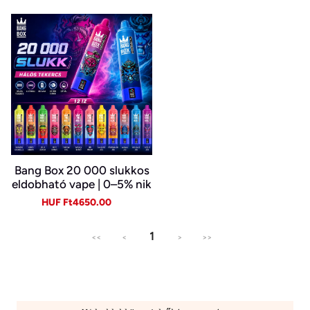
Bang Box 20 000 slukkos
eldobható vape | 0–5% nik
otin | újratölthető, Type-C
Sale
Regular
HUF Ft4650.00
price
price
1
<<
<
>
>>