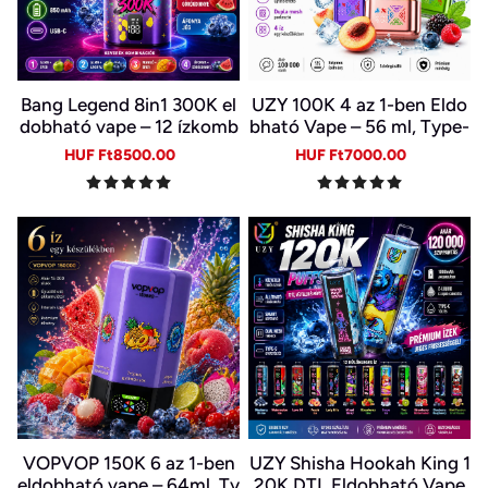
Bang Legend 8in1 300K el
UZY 100K 4 az 1-ben Eldo
dobható vape – 12 ízkomb
bható Vape – 56 ml, Type-
ináció
C, LED kijelző | 4 Íz Egy Ké
Sale
Regular
Sale
Regular
HUF Ft8500.00
HUF Ft7000.00
szülékben
price
price
price
price
VOPVOP 150K 6 az 1-ben
UZY Shisha Hookah King 1
eldobható vape – 64ml, Ty
20K DTL Eldobható Vape