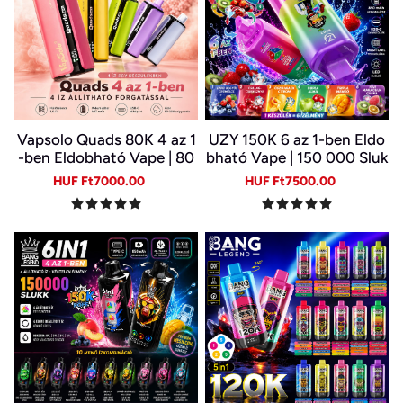
Vapsolo Quads 80K 4 az 1
UZY 150K 6 az 1-ben Eldo
-ben Eldobható Vape | 80
bható Vape | 150 000 Sluk
000 Slukk, Több Íz Egy Ké
k | 10 Ízkombináció | LED K
Sale
Regular
Sale
Regular
HUF Ft7000.00
HUF Ft7500.00
szülékben
ijelző | Type-C Újratölthet
price
price
price
price
ő E-cigi