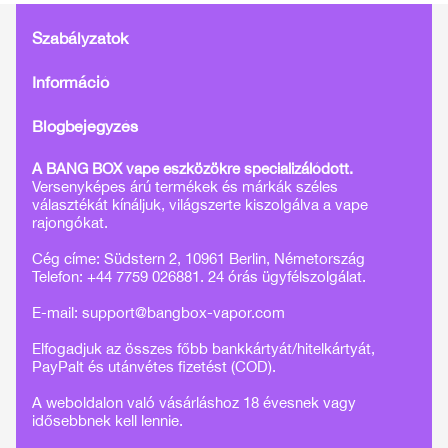
Szabályzatok
Információ
Blogbejegyzés
A BANG BOX vape eszközökre specializálódott.
Versenyképes árú termékek és márkák széles
választékát kínáljuk, világszerte kiszolgálva a vape
rajongókat.
Cég címe: Südstern 2, 10961 Berlin, Németország
Telefon: +44 7759 026881. 24 órás ügyfélszolgálat.
E-mail:
support@bangbox-vapor.com
Elfogadjuk az összes főbb bankkártyát/hitelkártyát,
PayPalt és utánvétes fizetést (COD).
A weboldalon való vásárláshoz 18 évesnek vagy
idősebbnek kell lennie.