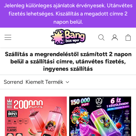
Jelenleg különleges ajánlatok érvényesek. Utánvétes
fizetés lehetséges. Kiszállítás a megadott címre 2
napon belül.
Szállítás a megrendeléstől számított 2 napon
belül a szállítási címre, utánvétes fizetés,
ingyenes szállítás
Sorrend
Kiemelt Termék