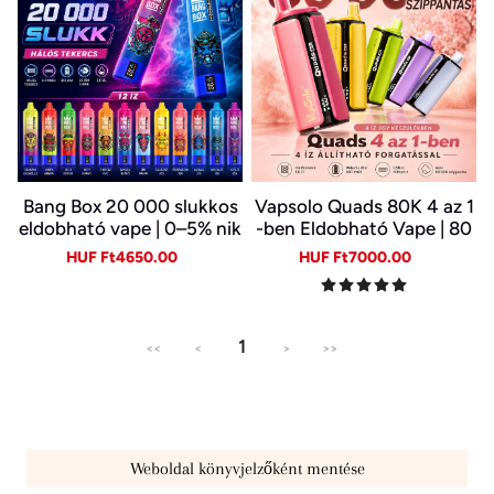
Bang Box 20 000 slukkos
Vapsolo Quads 80K 4 az 1
eldobható vape | 0–5% nik
-ben Eldobható Vape | 80
otin | újratölthető, Type-C
000 Slukk, Több Íz Egy Ké
Sale
Regular
Sale
Regular
HUF Ft4650.00
HUF Ft7000.00
szülékben
price
price
price
price
1
<<
<
>
>>
Weboldal könyvjelzőként mentése