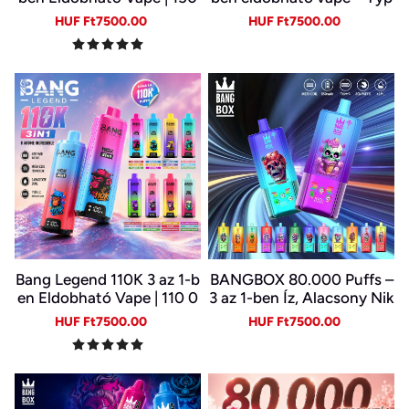
000 Slukk | USB-C Újratöl
e-C, LED kijelző
Sale
Regular
Sale
Regular
HUF Ft7500.00
HUF Ft7500.00
thető E-cigi | 6 Íz Egy Kész
price
price
price
price
ülékben
Bang Legend 110K 3 az 1-b
BANGBOX 80.000 Puffs –
en Eldobható Vape | 110 0
3 az 1-ben Íz, Alacsony Nik
00 Slukk | 3 Íz Egy Készülé
otin, Eredeti Újratölthető
Sale
Regular
Sale
Regular
HUF Ft7500.00
HUF Ft7500.00
kben | Digitális Kijelző | Ty
Eldobható Vape Nagykere
price
price
price
price
pe-C
skedelemben~