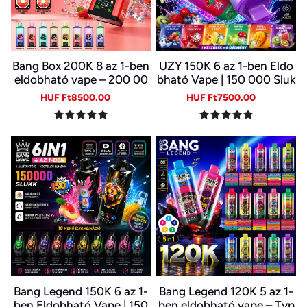
Bang Box 200K 8 az 1-ben
UZY 150K 6 az 1-ben Eldo
eldobható vape – 200 00
bható Vape | 150 000 Sluk
0 slukk, 10 íz
k | 10 Ízkombináció | LED K
Sale
Regular
Sale
Regular
HUF Ft8500.00
HUF Ft7500.00
ijelző | Type-C Újratölthet
price
price
price
price
ő E-cigi
Bang Legend 150K 6 az 1-
Bang Legend 120K 5 az 1-
ben Eldobható Vape | 150
ben eldobható vape – Typ