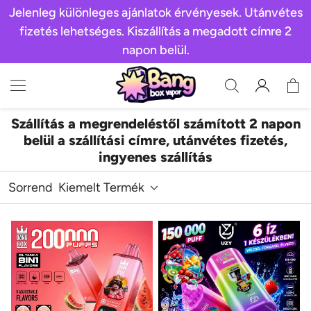
Jelenleg különleges ajánlatok érvényesek. Utánvétes
fizetés lehetséges. Kiszállítás a megadott címre 2
napon belül.
Szállítás a megrendeléstől számított 2 napon
belül a szállítási címre, utánvétes fizetés,
ingyenes szállítás
Sorrend
Kiemelt Termék