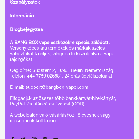
Szabályzatok
Információ
Blogbejegyzés
A BANG BOX vape eszközökre specializálódott.
Versenyképes árú termékek és márkák széles
választékát kínáljuk, világszerte kiszolgálva a vape
rajongókat.
Cég címe: Südstern 2, 10961 Berlin, Németország
Telefon: +44 7759 026881. 24 órás ügyfélszolgálat.
E-mail:
support@bangbox-vapor.com
Elfogadjuk az összes főbb bankkártyát/hitelkártyát,
PayPalt és utánvétes fizetést (COD).
A weboldalon való vásárláshoz 18 évesnek vagy
idősebbnek kell lennie.