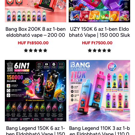
Bang Box 200K 8 az 1-ben
UZY 150K 6 az 1-ben Eldo
eldobható vape – 200 00
bható Vape | 150 000 Sluk
0 slukk, 10 íz
k | 10 Ízkombináció | LED K
Sale
Regular
Sale
Regular
HUF Ft8500.00
HUF Ft7500.00
ijelző | Type-C Újratölthet
price
price
price
price
ő E-cigi
Bang Legend 150K 6 az 1-
Bang Legend 110K 3 az 1-b
ben Eldobható Vape | 150
en Eldobható Vape | 110 0