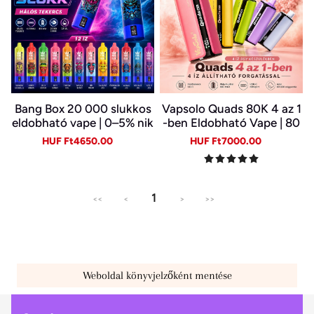
Bang Box 20 000 slukkos
Vapsolo Quads 80K 4 az 1
eldobható vape | 0–5% nik
-ben Eldobható Vape | 80
otin | újratölthető, Type-C
000 Slukk, Több Íz Egy Ké
Sale
Regular
Sale
Regular
HUF Ft4650.00
HUF Ft7000.00
szülékben
price
price
price
price
1
<<
<
>
>>
Weboldal könyvjelzőként mentése