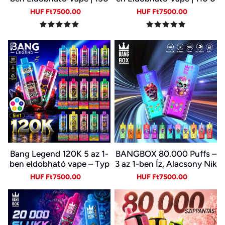
000 Slukk | USB-C Újratöl
00 Slukk | 3 Íz Egy Készülé
Sale
Regular
Sale
Regular
HUF Ft7500.00
HUF Ft7500.00
thető E-cigi | 6 Íz Egy Kész
kben | Digitális Kijelző | Ty
price
price
price
price
ülékben
pe-C
Bang Legend 120K 5 az 1-
BANGBOX 80.000 Puffs –
ben eldobható vape – Typ
3 az 1-ben Íz, Alacsony Nik
e-C, LED kijelző
otin, Eredeti Újratölthető
Sale
Regular
Sale
Regular
HUF Ft7500.00
HUF Ft7500.00
Eldobható Vape Nagykere
price
price
price
price
skedelemben~