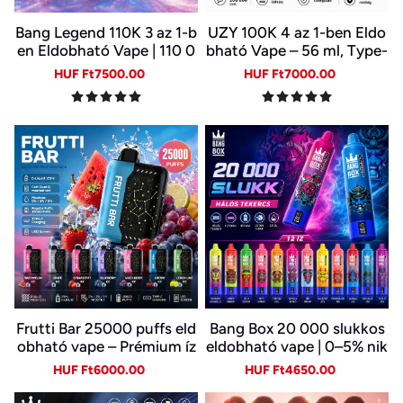
Bang Legend 110K 3 az 1-b
UZY 100K 4 az 1-ben Eldo
en Eldobható Vape | 110 0
bható Vape – 56 ml, Type-
00 Slukk | 3 Íz Egy Készülé
C, LED kijelző | 4 Íz Egy Ké
Sale
Regular
Sale
Regular
HUF Ft7500.00
HUF Ft7000.00
kben | Digitális Kijelző | Ty
szülékben
price
price
price
price
pe-C
Frutti Bar 25000 puffs eld
Bang Box 20 000 slukkos
obható vape – Prémium íz
eldobható vape | 0–5% nik
és sima gőz
otin | újratölthető, Type-C
Sale
Regular
Sale
Regular
HUF Ft6000.00
HUF Ft4650.00
price
price
price
price