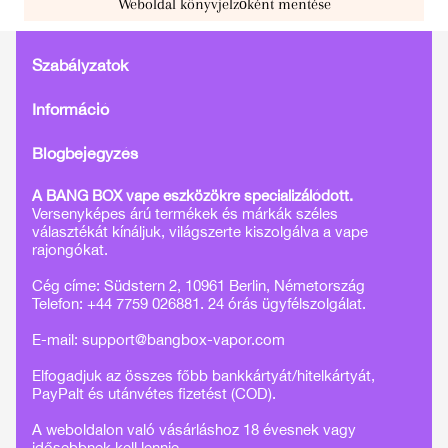
Weboldal könyvjelzőként mentése
Szabályzatok
Információ
Blogbejegyzés
A BANG BOX vape eszközökre specializálódott.
Versenyképes árú termékek és márkák széles
választékát kínáljuk, világszerte kiszolgálva a vape
rajongókat.
Cég címe: Südstern 2, 10961 Berlin, Németország
Telefon: +44 7759 026881. 24 órás ügyfélszolgálat.
E-mail:
support@bangbox-vapor.com
Elfogadjuk az összes főbb bankkártyát/hitelkártyát,
PayPalt és utánvétes fizetést (COD).
A weboldalon való vásárláshoz 18 évesnek vagy
idősebbnek kell lennie.