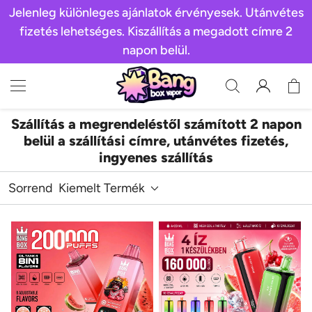
Jelenleg különleges ajánlatok érvényesek. Utánvétes
fizetés lehetséges. Kiszállítás a megadott címre 2
napon belül.
Szállítás a megrendeléstől számított 2 napon
belül a szállítási címre, utánvétes fizetés,
ingyenes szállítás
Sorrend
Kiemelt Termék