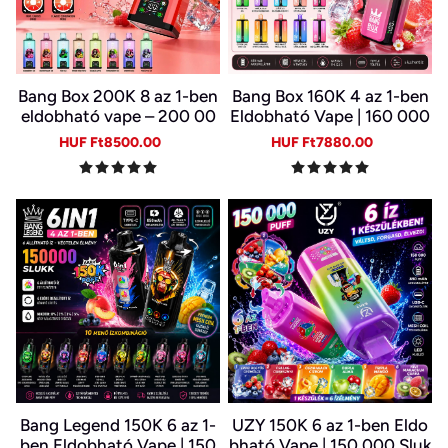
Bang Box 200K 8 az 1-ben
Bang Box 160K 4 az 1-ben
eldobható vape – 200 00
Eldobható Vape | 160 000
0 slukk, 10 íz
Slukk | 4 Íz Egy Készülékb
Sale
Regular
Sale
Regular
HUF Ft8500.00
HUF Ft7880.00
en | Type-C | 0–5% Nikotin
price
price
price
price
Bang Legend 150K 6 az 1-
UZY 150K 6 az 1-ben Eldo
ben Eldobható Vape | 150
bható Vape | 150 000 Sluk