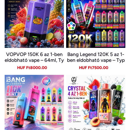
VOPVOP 150K 6 az 1-ben
Bang Legend 120K 5 az 1-
eldobható vape – 64ml, Ty
ben eldobható vape – Typ
pe-C, LED kijelző
e-C, LED kijelző
Sale
Regular
Sale
Regular
HUF Ft8000.00
HUF Ft7500.00
price
price
price
price