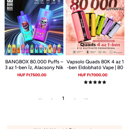
BANGBOX 80.000 Puffs –
Vapsolo Quads 80K 4 az 1
3 az 1-ben Íz, Alacsony Nik
-ben Eldobható Vape | 80
otin, Eredeti Újratölthető
000 Slukk, Több Íz Egy Ké
Sale
Regular
Sale
Regular
HUF Ft7500.00
HUF Ft7000.00
Eldobható Vape Nagykere
szülékben
price
price
price
price
skedelemben~
1
<<
<
>
>>