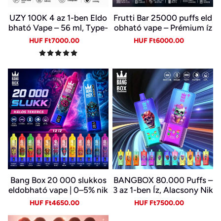
UZY 100K 4 az 1-ben Eldo
Frutti Bar 25000 puffs eld
bható Vape – 56 ml, Type-
obható vape – Prémium íz
C, LED kijelző | 4 Íz Egy Ké
és sima gőz
Sale
Regular
Sale
Regular
HUF Ft7000.00
HUF Ft6000.00
szülékben
price
price
price
price
Bang Box 20 000 slukkos
BANGBOX 80.000 Puffs –
eldobható vape | 0–5% nik
3 az 1-ben Íz, Alacsony Nik
otin | újratölthető, Type-C
otin, Eredeti Újratölthető
Sale
Regular
Sale
Regular
HUF Ft4650.00
HUF Ft7500.00
Eldobható Vape Nagykere
price
price
price
price
skedelemben~