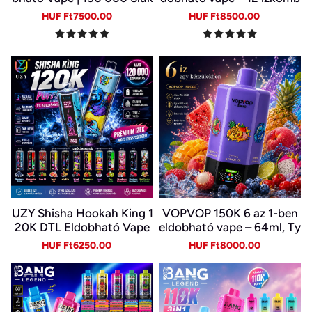
k | 10 Ízkombináció | LED K
ináció
Sale
Regular
Sale
Regular
HUF Ft7500.00
HUF Ft8500.00
ijelző | Type-C Újratölthet
price
price
price
price
ő E-cigi
UZY Shisha Hookah King 1
VOPVOP 150K 6 az 1-ben
20K DTL Eldobható Vape
eldobható vape – 64ml, Ty
– 120 000 Slukk, 64 ml, U
pe-C, LED kijelző
Sale
Regular
Sale
Regular
HUF Ft6250.00
HUF Ft8000.00
SB-C és LED kijelző
price
price
price
price