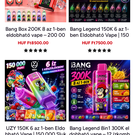
Bang Box 200K 8 az 1-ben
Bang Legend 150K 6 az 1-
eldobható vape – 200 00
ben Eldobható Vape | 150
0 slukk, 10 íz
000 Slukk | USB-C Újratöl
Sale
Regular
Sale
Regular
HUF Ft8500.00
HUF Ft7500.00
thető E-cigi | 6 Íz Egy Kész
price
price
price
price
ülékben
UZY 150K 6 az 1-ben Eldo
Bang Legend 8in1 300K el
bható Vape | 150 000 Sluk
dobható vape – 12 ízkomb