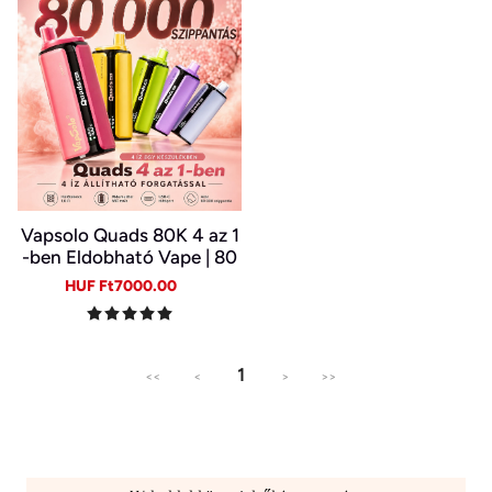
Vapsolo Quads 80K 4 az 1
-ben Eldobható Vape | 80
000 Slukk, Több Íz Egy Ké
Sale
Regular
HUF Ft7000.00
szülékben
price
price
1
<<
<
>
>>