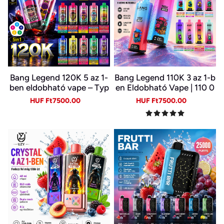
Bang Legend 120K 5 az 1-
Bang Legend 110K 3 az 1-b
ben eldobható vape – Typ
en Eldobható Vape | 110 0
e-C, LED kijelző
00 Slukk | 3 Íz Egy Készülé
Sale
Regular
Sale
Regular
HUF Ft7500.00
HUF Ft7500.00
kben | Digitális Kijelző | Ty
price
price
price
price
pe-C