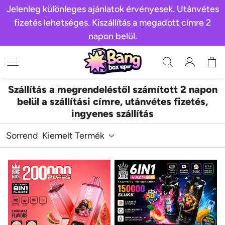
Jelenleg különleges ajánlatok érvényesek. Utánvétes
fizetés lehetséges. Kiszállítás a megadott címre 2
napon belül.
Szállítás a megrendeléstől számított 2 napon
belül a szállítási címre, utánvétes fizetés,
ingyenes szállítás
Sorrend
Kiemelt Termék