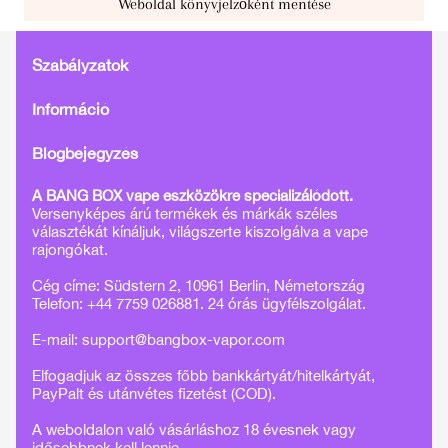
Weboldal könyvjelzőként mentése
Szabályzatok
Információ
Blogbejegyzés
A BANG BOX vape eszközökre specializálódott.
Versenyképes árú termékek és márkák széles
választékát kínáljuk, világszerte kiszolgálva a vape
rajongókat.
Cég címe: Südstern 2, 10961 Berlin, Németország
Telefon: +44 7759 026881. 24 órás ügyfélszolgálat.
E-mail:
support@bangbox-vapor.com
Elfogadjuk az összes főbb bankkártyát/hitelkártyát,
PayPalt és utánvétes fizetést (COD).
A weboldalon való vásárláshoz 18 évesnek vagy
idősebbnek kell lennie.