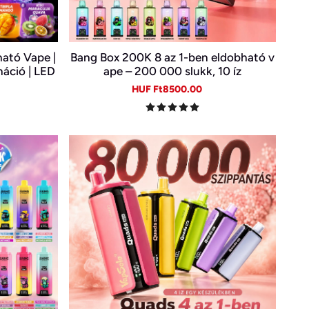
ató Vape |
Bang Box 200K 8 az 1-ben eldobható v
náció | LED
ape – 200 000 slukk, 10 íz
ető E-cigi
gular
Sale
Regular
HUF Ft8500.00
ice
price
price