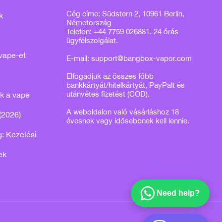
Cég címe: Südstern 2, 10961 Berlin,
k
Németország
Telefon: +44 7759 026881. 24 órás
ügyfélszolgálat.
vape-et
E-mail:
support@bangbox-vapor.com
Elfogadjuk az összes főbb
bankkártyát/hitelkártyát, PayPalt és
utánvétes fizetést (COD).
k a vape
A weboldalon való vásárláshoz 18
(2026)
évesnek vagy idősebbnek kell lennie.
: Kezelési
ek
Need help?