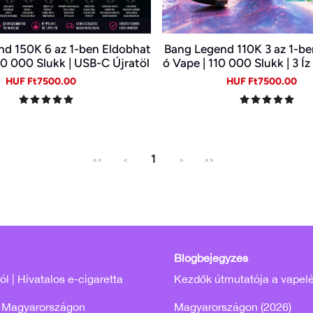
d 150K 6 az 1-ben Eldobhat
Bang Legend 110K 3 az 1-be
50 000 Slukk | USB-C Újratöl
ó Vape | 110 000 Slukk | 3 Í
cigi | 6 Íz Egy Készülékben
ékben | Digitális Kijelző 
Sale
Regular
Sale
Re
HUF Ft7500.00
HUF Ft7500.00
price
price
price
pr
1
<<
<
>
>>
Blogbejegyzés
l | Hivatalos e-cigaretta
Kezdők útmutatója a vapel
 Magyarországon
Magyarországon (2026)