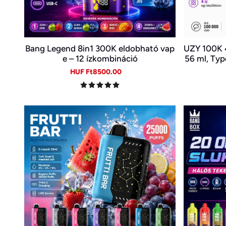
Bang Legend 8in1 300K eldobható vap
UZY 100K 4
e – 12 ízkombináció
56 ml, Type
Sale
Regular
HUF Ft8500.00
price
price