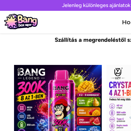
Jelenleg különleges ajánlatok
H
Szállítás a megrendeléstől sz