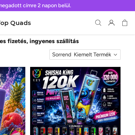
 megadott címre 2 napon belül.
op Quads
es fizetés, ingyenes szállítás
Sorrend
Kiemelt Termék