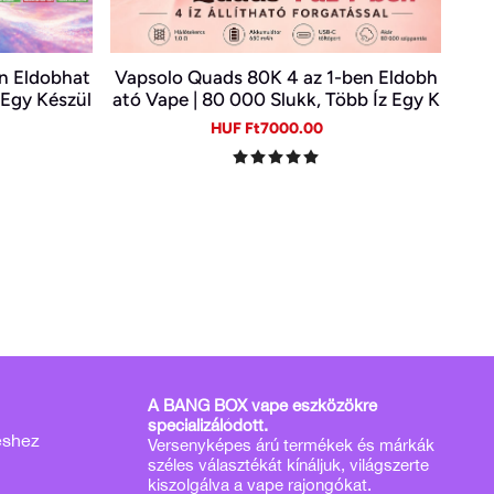
n Eldobhat
Vapsolo Quads 80K 4 az 1-ben Eldobh
z Egy Készül
ató Vape | 80 000 Slukk, Több Íz Egy K
| Type-C
észülékben
gular
Sale
Regular
HUF Ft7000.00
ice
price
price
A BANG BOX vape eszközökre
specializálódott.
éshez
Versenyképes árú termékek és márkák
széles választékát kínáljuk, világszerte
kiszolgálva a vape rajongókat.