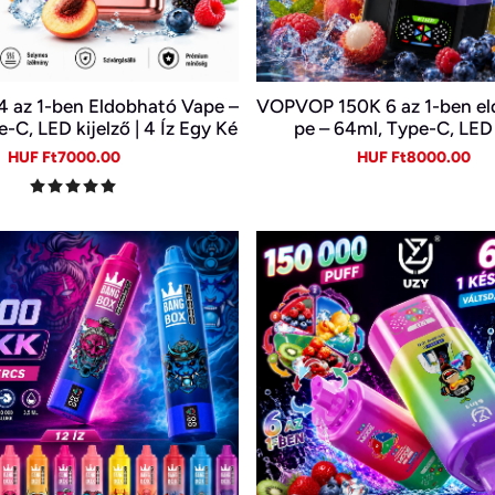
 az 1-ben Eldobható Vape –
VOPVOP 150K 6 az 1-ben el
-C, LED kijelző | 4 Íz Egy Ké
pe – 64ml, Type-C, LED 
szülékben
Sale
Regular
Sale
Re
HUF Ft7000.00
HUF Ft8000.00
price
price
price
pr