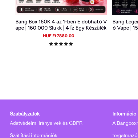
Bang Box 160K 4 az 1-ben Eldobható V
Bang Legen
ape | 160 000 Slukk | 4 Íz Egy Készülék
ó Vape | 1
ben | Type-C | 0–5% Nikotin
thető E-
Sale
Regular
HUF Ft7880.00
price
price
Szabályzatok
Információ
Adatvédelmi irányelvek és GDPR
A Bangboxró
Szállítási információk
forgalmazó