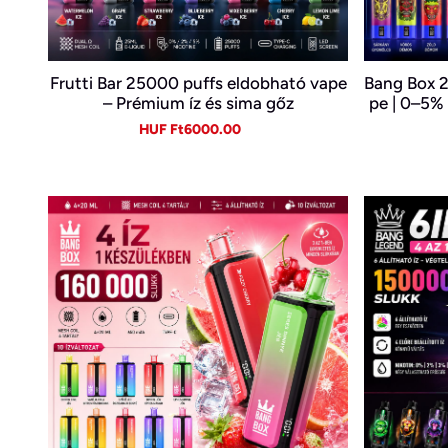
Frutti Bar 25000 puffs eldobható vape
Bang Box 2
– Prémium íz és sima gőz
pe | 0–5% 
Sale
Regular
HUF Ft6000.00
price
price