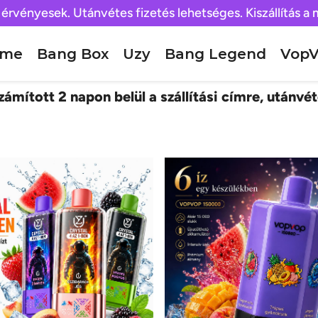
 érvényesek. Utánvétes fizetés lehetséges. Kiszállítás a
ome
Bang Box
Uzy
Bang Legend
VopV
ámított 2 napon belül a szállítási címre, utánvét