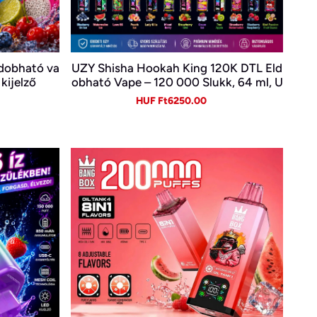
dobható va
UZY Shisha Hookah King 120K DTL Eld
kijelző
obható Vape – 120 000 Slukk, 64 ml, U
SB-C és LED kijelző
gular
Sale
Regular
HUF Ft6250.00
ice
price
price