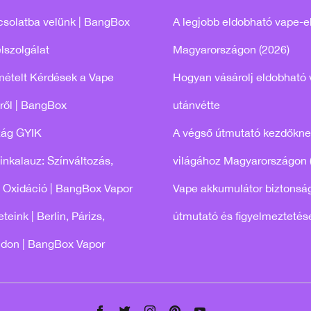
csolatba velünk | BangBox
A legjobb eldobható vape-e
lszolgálat
Magyarországon (2026)
mételt Kérdések a Vape
Hogyan vásárolj eldobható 
ről | BangBox
utánvétte
zág GYIK
A végső útmutató kezdőkne
tinkalauz: Színváltozás,
világához Magyarországon 
 Oxidáció | BangBox Vapor
Vape akkumulátor biztonság
teink | Berlin, Párizs,
útmutató és figyelmeztetés
ndon | BangBox Vapor