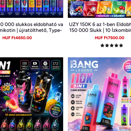
0 000 slukkos eldobható va
UZY 150K 6 az 1-ben Eldobh
nikotin | újratölthető, Type-
150 000 Slukk | 10 Ízkombi
C
Kijelző | Type-C Újratölth
Sale
Regular
Sale
Re
HUF Ft4650.00
HUF Ft7500.00
price
price
price
pr