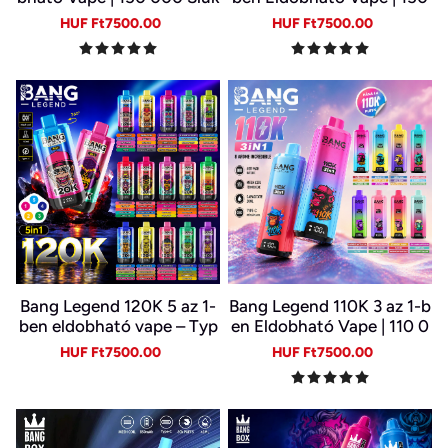
k | 10 Ízkombináció | LED K
000 Slukk | USB-C Újratöl
Sale
Regular
Sale
Regular
HUF Ft7500.00
HUF Ft7500.00
ijelző | Type-C Újratölthet
thető E-cigi | 6 Íz Egy Kész
price
price
price
price
ő E-cigi
ülékben
Bang Legend 120K 5 az 1-
Bang Legend 110K 3 az 1-b
ben eldobható vape – Typ
en Eldobható Vape | 110 0
e-C, LED kijelző
00 Slukk | 3 Íz Egy Készülé
Sale
Regular
Sale
Regular
HUF Ft7500.00
HUF Ft7500.00
kben | Digitális Kijelző | Ty
price
price
price
price
pe-C