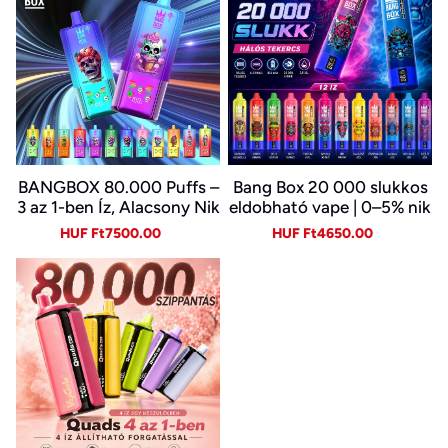
BANGBOX 80.000 Puffs –
Bang Box 20 000 slukkos
3 az 1-ben Íz, Alacsony Nik
eldobható vape | 0–5% nik
otin, Eredeti Újratölthető
otin | újratölthető, Type-C
Sale
Regular
Sale
Regular
HUF Ft7500.00
HUF Ft4650.00
Eldobható Vape Nagykere
price
price
price
price
skedelemben~