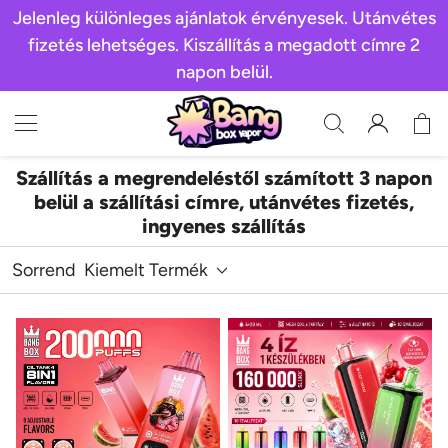
Jelenleg különleges ajánlatok érvényesek. Utánvétes
fizetés lehetséges. Kiszállítás a megadott címre 2
napon belül.
Szállítás a megrendeléstől számított 3 napon
belül a szállítási címre, utánvétes fizetés,
ingyenes szállítás
Sorrend
Kiemelt Termék