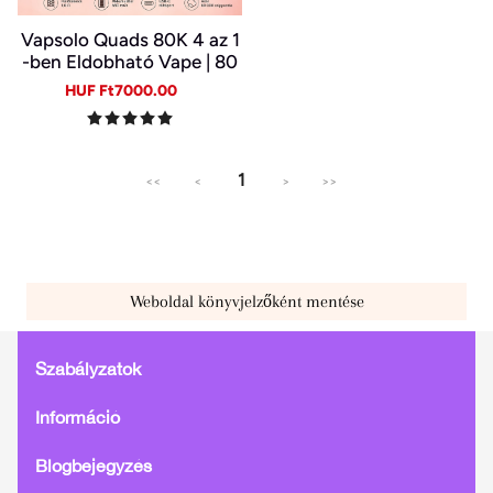
Vapsolo Quads 80K 4 az 1
-ben Eldobható Vape | 80
000 Slukk, Több Íz Egy Ké
Sale
Regular
HUF Ft7000.00
szülékben
price
price
1
<<
<
>
>>
Weboldal könyvjelzőként mentése
Szabályzatok
Információ
Blogbejegyzés