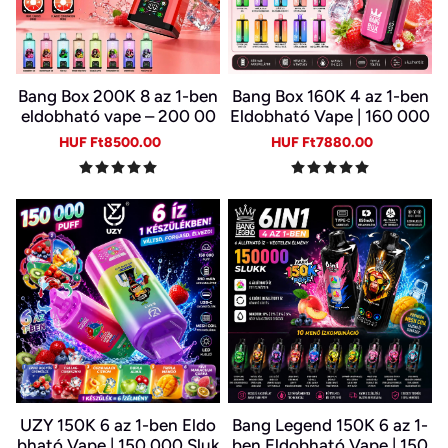
Bang Box 200K 8 az 1-ben
Bang Box 160K 4 az 1-ben
eldobható vape – 200 00
Eldobható Vape | 160 000
0 slukk, 10 íz
Slukk | 4 Íz Egy Készülékb
Sale
Regular
Sale
Regular
HUF Ft8500.00
HUF Ft7880.00
en | Type-C | 0–5% Nikotin
price
price
price
price
UZY 150K 6 az 1-ben Eldo
Bang Legend 150K 6 az 1-
bható Vape | 150 000 Sluk
ben Eldobható Vape | 150