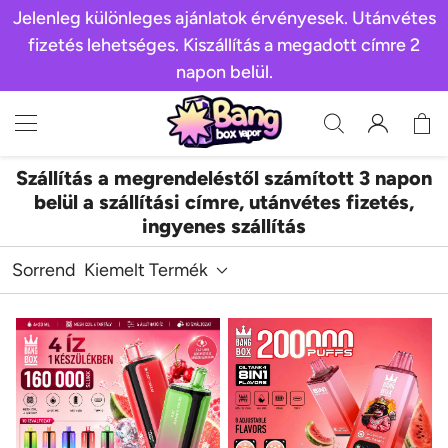
Jelenleg különleges ajánlatok érvényesek. Utánvétes
fizetés lehetséges. Kiszállítás a megadott címre 2
napon belül.
Szállítás a megrendeléstől számított 3 napon
belül a szállítási címre, utánvétes fizetés,
ingyenes szállítás
Sorrend
Kiemelt Termék