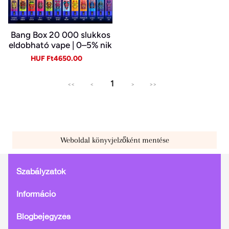
Bang Box 20 000 slukkos
eldobható vape | 0–5% nik
otin | újratölthető, Type-C
Sale
Regular
HUF Ft4650.00
price
price
1
<<
<
>
>>
Weboldal könyvjelzőként mentése
Szabályzatok
Információ
Blogbejegyzés