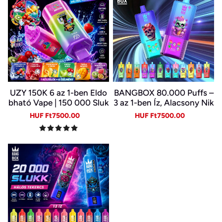
UZY 150K 6 az 1-ben Eldo
BANGBOX 80.000 Puffs –
bható Vape | 150 000 Sluk
3 az 1-ben Íz, Alacsony Nik
k | 10 Ízkombináció | LED K
otin, Eredeti Újratölthető
Sale
Regular
Sale
Regular
HUF Ft7500.00
HUF Ft7500.00
ijelző | Type-C Újratölthet
Eldobható Vape Nagykere
price
price
price
price
ő E-cigi
skedelemben~