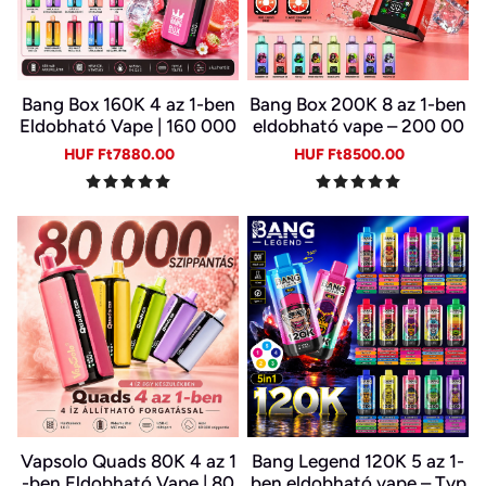
Bang Box 160K 4 az 1-ben
Bang Box 200K 8 az 1-ben
Eldobható Vape | 160 000
eldobható vape – 200 00
Slukk | 4 Íz Egy Készülékb
0 slukk, 10 íz
Sale
Regular
Sale
Regular
HUF Ft7880.00
HUF Ft8500.00
en | Type-C | 0–5% Nikotin
price
price
price
price
Vapsolo Quads 80K 4 az 1
Bang Legend 120K 5 az 1-
-ben Eldobható Vape | 80
ben eldobható vape – Typ