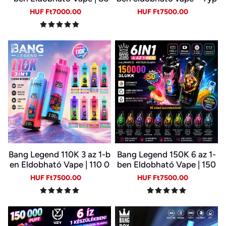
000 Slukk, Több Íz Egy Ké
e-C, LED kijelző
Sale
Regular
Sale
Regular
HUF Ft7000.00
HUF Ft7500.00
szülékben
price
price
price
price
Bang Legend 110K 3 az 1-b
Bang Legend 150K 6 az 1-
en Eldobható Vape | 110 0
ben Eldobható Vape | 150
00 Slukk | 3 Íz Egy Készülé
000 Slukk | USB-C Újratöl
Sale
Regular
Sale
Regular
HUF Ft7500.00
HUF Ft7500.00
kben | Digitális Kijelző | Ty
thető E-cigi | 6 Íz Egy Kész
price
price
price
price
pe-C
ülékben