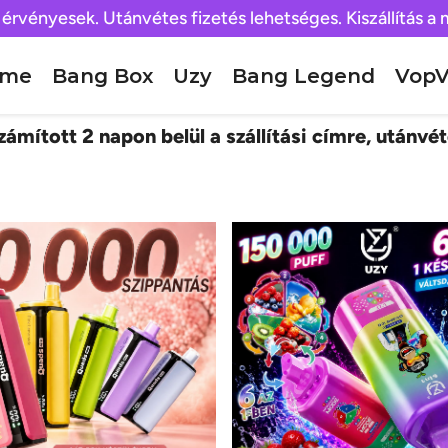
 érvényesek. Utánvétes fizetés lehetséges. Kiszállítás a
ome
Bang Box
Uzy
Bang Legend
VopV
ámított 2 napon belül a szállítási címre, utánvét