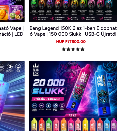
ató Vape |
Bang Legend 150K 6 az 1-ben Eldobhat
náció | LED
ó Vape | 150 000 Slukk | USB-C Újratöl
ető E-cigi
thető E-cigi | 6 Íz Egy Készülékben
gular
Sale
Regular
HUF Ft7500.00
ice
price
price