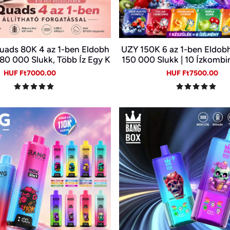
uads 80K 4 az 1-ben Eldobh
UZY 150K 6 az 1-ben Eldobh
 80 000 Slukk, Több Íz Egy K
150 000 Slukk | 10 Ízkombi
észülékben
Kijelző | Type-C Újratölth
Sale
Regular
Sale
Re
HUF Ft7000.00
HUF Ft7500.00
price
price
price
pr