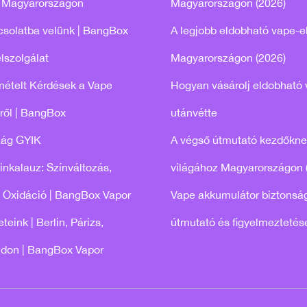
 Magyarországon
Magyarországon (2026)
csolatba velünk | BangBox
A legjobb eldobható vape-e
lszolgálat
Magyarországon (2026)
mételt Kérdések a Vape
Hogyan vásárolj eldobható 
ről | BangBox
utánvétte
zág GYIK
A végső útmutató kezdőkne
tinkalauz: Színváltozás,
világához Magyarországon 
 Oxidáció | BangBox Vapor
Vape akkumulátor biztonság
teink | Berlin, Párizs,
útmutató és figyelmeztetés
ndon | BangBox Vapor