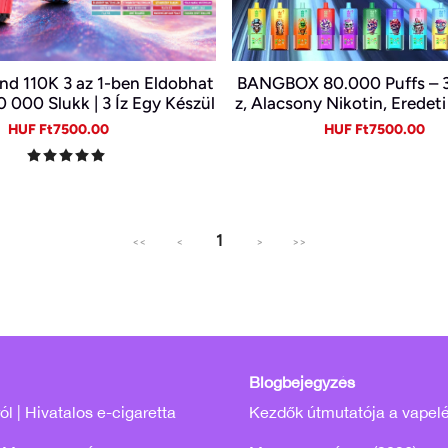
nd 110K 3 az 1-ben Eldobhat
BANGBOX 80.000 Puffs – 3 
0 000 Slukk | 3 Íz Egy Készül
z, Alacsony Nikotin, Eredeti
 Digitális Kijelző | Type-C
tő Eldobható Vape Nagyke
Sale
Regular
Sale
Re
HUF Ft7500.00
HUF Ft7500.00
ben~
price
price
price
pr
1
<<
<
>
>>
Blogbejegyzés
l | Hivatalos e-cigaretta
Kezdők útmutatója a vapel