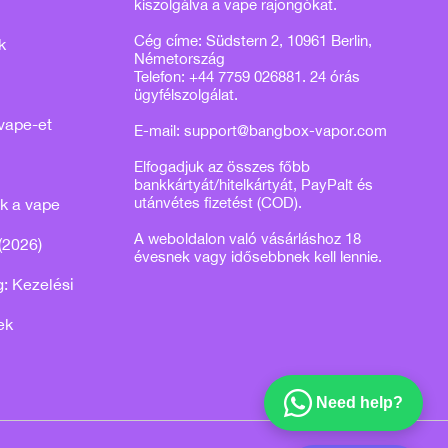
kiszolgálva a vape rajongókat.
Cég címe: Südstern 2, 10961 Berlin,
k
Németország
Telefon: +44 7759 026881. 24 órás
ügyfélszolgálat.
vape-et
E-mail:
support@bangbox-vapor.com
Elfogadjuk az összes főbb
bankkártyát/hitelkártyát, PayPalt és
utánvétes fizetést (COD).
k a vape
A weboldalon való vásárláshoz 18
(2026)
évesnek vagy idősebbnek kell lennie.
: Kezelési
ek
Need help?