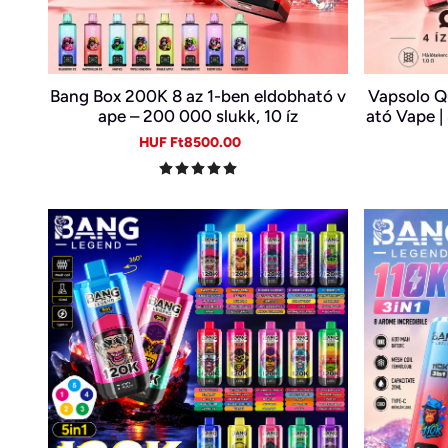
Bang Box 200K 8 az 1-ben eldobható v
Vapsolo Q
ape – 200 000 slukk, 10 íz
ató Vape |
Sale
Regular
HUF Ft8500.00
price
price