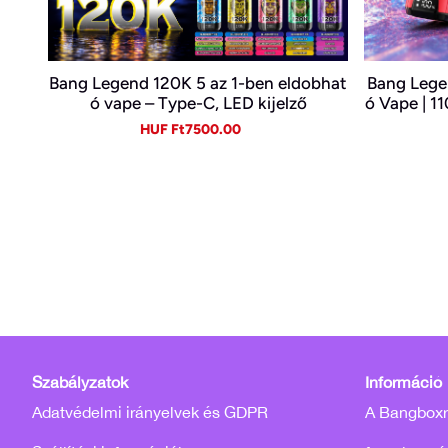
Bang Legend 120K 5 az 1-ben eldobhat
Bang Lege
ó vape – Type-C, LED kijelző
ó Vape | 11
ékben |
Sale
Regular
HUF Ft7500.00
price
price
Szabályzatok
Információ
Adatvédelmi irányelvek és GDPR
A Bangboxró