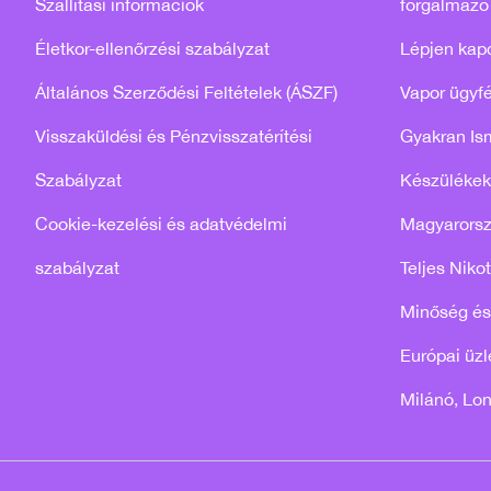
Szállítási információk
forgalmazó
Életkor-ellenőrzési szabályzat
Lépjen kap
Általános Szerződési Feltételek (ÁSZF)
Vapor ügyfé
Visszaküldési és Pénzvisszatérítési
Gyakran Is
Szabályzat
Készülékek
Cookie-kezelési és adatvédelmi
Magyarors
szabályzat
Teljes Niko
Minőség és
Európai üzle
Milánó, Lo