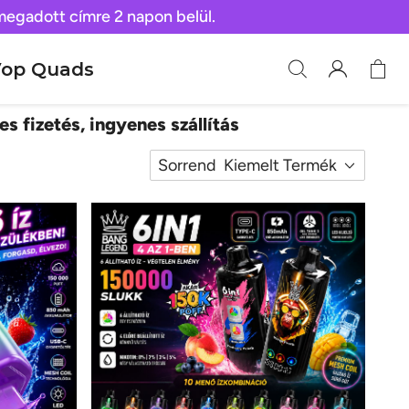
 megadott címre 2 napon belül.
op Quads
es fizetés, ingyenes szállítás
Sorrend
Kiemelt Termék