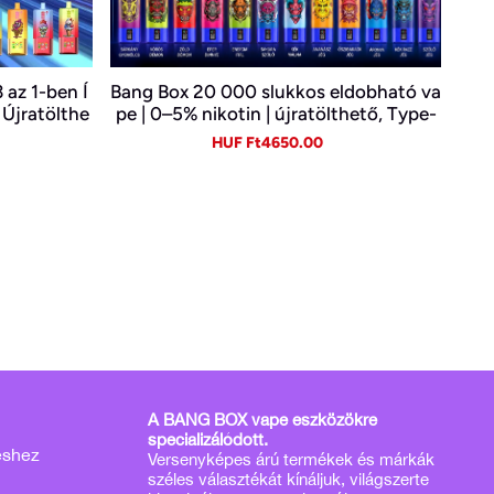
az 1-ben Í
Bang Box 20 000 slukkos eldobható va
 Újratölthe
pe | 0–5% nikotin | újratölthető, Type-
reskedelem
C
gular
Sale
Regular
HUF Ft4650.00
ice
price
price
A BANG BOX vape eszközökre
specializálódott.
éshez
Versenyképes árú termékek és márkák
széles választékát kínáljuk, világszerte