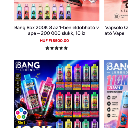
Bang Box 200K 8 az 1-ben eldobható v
Vapsolo Q
ape – 200 000 slukk, 10 íz
ató Vape |
Sale
Regular
HUF Ft8500.00
price
price