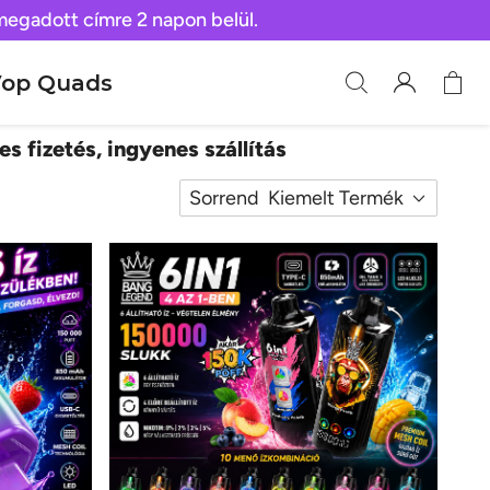
 megadott címre 2 napon belül.
op Quads
es fizetés, ingyenes szállítás
Sorrend
Kiemelt Termék