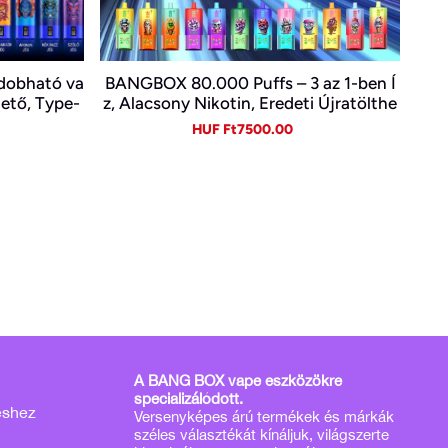
ldobható va
BANGBOX 80.000 Puffs – 3 az 1-ben Í
hető, Type-
z, Alacsony Nikotin, Eredeti Újratölthe
tő Eldobható Vape Nagykereskedelem
gular
Sale
Regular
HUF Ft7500.00
ben~
ice
price
price
A BANG BOX vape eszközökre
specializálódott.
éshez
Versenyképes árú termékek és márkák
széles választékát kínáljuk, világszerte