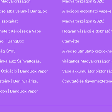
 Magyarországon
Magyarországon (2026)
csolatba velünk | BangBox
A legjobb eldobható vape-e
lszolgálat
Magyarországon (2026)
mételt Kérdések a Vape
Hogyan vásárolj eldobható 
ről | BangBox
utánvétte
zág GYIK
A végső útmutató kezdőkne
tinkalauz: Színváltozás,
világához Magyarországon 
 Oxidáció | BangBox Vapor
Vape akkumulátor biztonság
teink | Berlin, Párizs,
útmutató és figyelmeztetés
ndon | BangBox Vapor