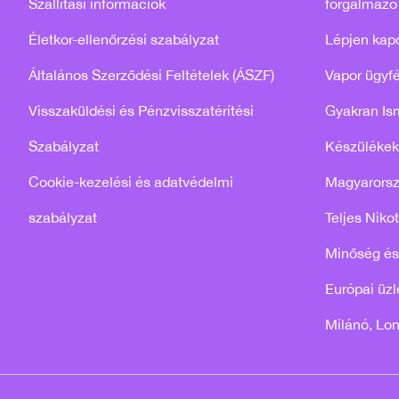
Szállítási információk
forgalmazó
Életkor-ellenőrzési szabályzat
Lépjen kap
Általános Szerződési Feltételek (ÁSZF)
Vapor ügyfé
Visszaküldési és Pénzvisszatérítési
Gyakran Is
Szabályzat
Készülékek
Cookie-kezelési és adatvédelmi
Magyarors
szabályzat
Teljes Niko
Minőség és
Európai üzle
Milánó, Lo