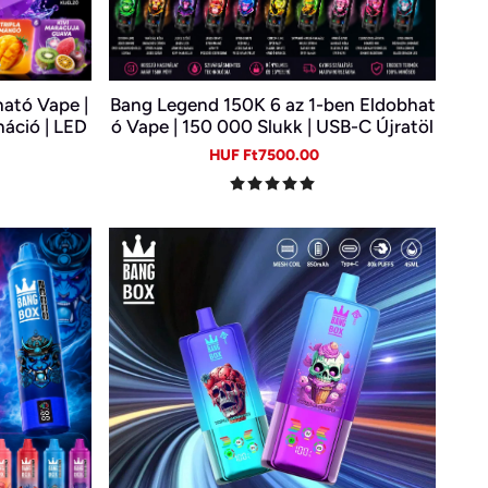
ató Vape |
Bang Legend 150K 6 az 1-ben Eldobhat
náció | LED
ó Vape | 150 000 Slukk | USB-C Újratöl
ető E-cigi
thető E-cigi | 6 Íz Egy Készülékben
gular
Sale
Regular
HUF Ft7500.00
ice
price
price