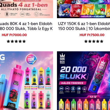
uads 80K 4 az 1-ben Eldobh
UZY 150K 6 az 1-ben Eldobh
 80 000 Slukk, Több Íz Egy K
150 000 Slukk | 10 Ízkombi
észülékben
Kijelző | Type-C Újratölth
Sale
Regular
Sale
Re
HUF Ft7000.00
HUF Ft7500.00
price
price
price
pr