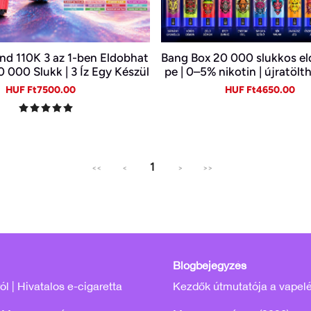
nd 110K 3 az 1-ben Eldobhat
Bang Box 20 000 slukkos e
0 000 Slukk | 3 Íz Egy Készül
pe | 0–5% nikotin | újratölt
 Digitális Kijelző | Type-C
C
Sale
Regular
Sale
Re
HUF Ft7500.00
HUF Ft4650.00
price
price
price
pr
1
<<
<
>
>>
Blogbejegyzés
l | Hivatalos e-cigaretta
Kezdők útmutatója a vapel