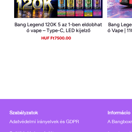
Bang Legend 120K 5 az 1-ben eldobhat
Bang Lege
ó vape – Type-C, LED kijelző
ó Vape | 11
ékben |
Sale
Regular
HUF Ft7500.00
price
price
Szabályzatok
Információ
Adatvédelmi irányelvek és GDPR
A Bangboxró