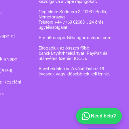
kiszolgálva a vape rajongókat.
Cég címe: Südstern 2, 10961 Berlin,
k
Németország
Telefon: +44 7759 026881. 24 órás
ügyfélszolgálat.
vape-et
E-mail:
support@bangbox-vapor.com
Elfogadjuk az összes főbb
bankkártyát/hitelkártyát, PayPalt és
utánvétes fizetést (COD).
k a vape
A weboldalon való vásárláshoz 18
(2026)
évesnek vagy idősebbnek kell lennie.
: Kezelési
ek
Need help?