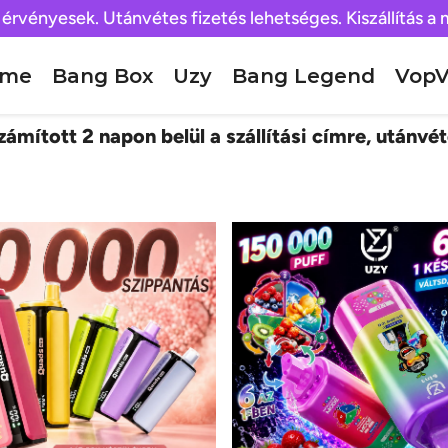
 érvényesek. Utánvétes fizetés lehetséges. Kiszállítás a
ome
Bang Box
Uzy
Bang Legend
VopV
ámított 2 napon belül a szállítási címre, utánvét