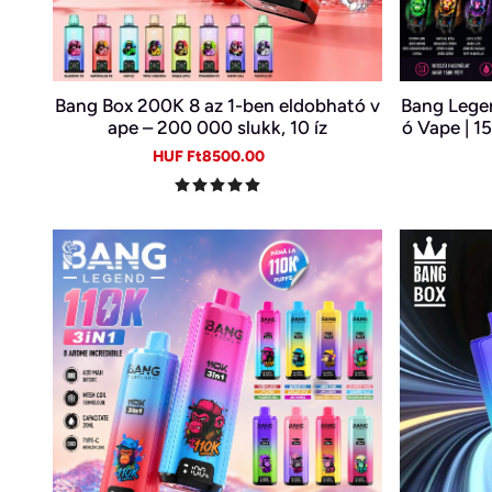
Bang Box 200K 8 az 1-ben eldobható v
Bang Legen
ape – 200 000 slukk, 10 íz
ó Vape | 1
thető E-
Sale
Regular
HUF Ft8500.00
price
price