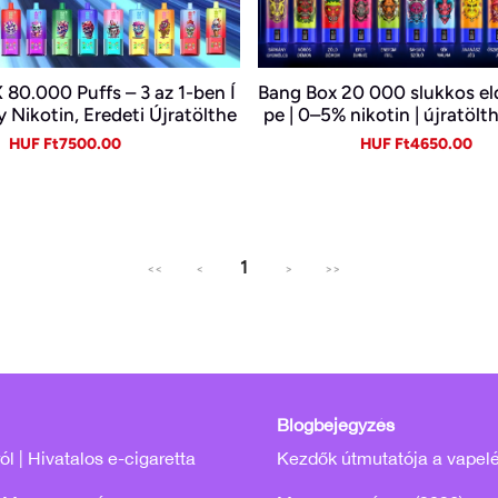
0.000 Puffs – 3 az 1-ben Í
Bang Box 20 000 slukkos e
y Nikotin, Eredeti Újratölthe
pe | 0–5% nikotin | újratölt
ató Vape Nagykereskedelem
C
Sale
Regular
Sale
Re
HUF Ft7500.00
HUF Ft4650.00
ben~
price
price
price
pr
1
<<
<
>
>>
Blogbejegyzés
l | Hivatalos e-cigaretta
Kezdők útmutatója a vapel