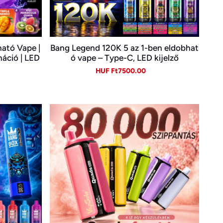
ató Vape |
Bang Legend 120K 5 az 1-ben eldobhat
náció | LED
ó vape – Type-C, LED kijelző
ető E-cigi
gular
Sale
Regular
HUF Ft7500.00
ice
price
price