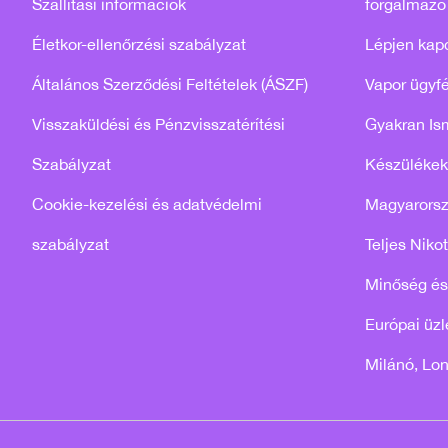
Szállítási információk
forgalmazó
Életkor-ellenőrzési szabályzat
Lépjen kap
Általános Szerződési Feltételek (ÁSZF)
Vapor ügyfé
Visszaküldési és Pénzvisszatérítési
Gyakran Is
Szabályzat
Készülékek
Cookie-kezelési és adatvédelmi
Magyarors
szabályzat
Teljes Niko
Minőség és
Európai üzle
Milánó, Lo