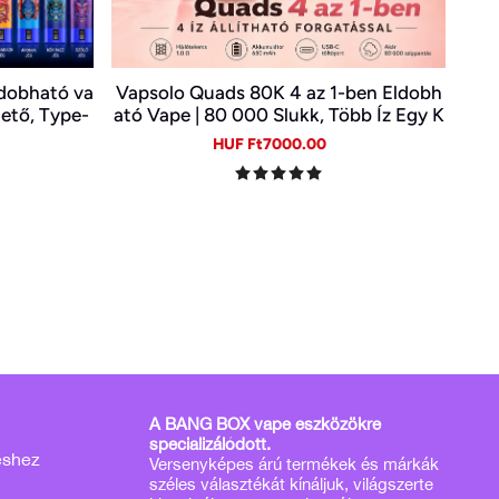
ldobható va
Vapsolo Quads 80K 4 az 1-ben Eldobh
hető, Type-
ató Vape | 80 000 Slukk, Több Íz Egy K
észülékben
gular
Sale
Regular
HUF Ft7000.00
ice
price
price
A BANG BOX vape eszközökre
specializálódott.
éshez
Versenyképes árú termékek és márkák
széles választékát kínáljuk, világszerte