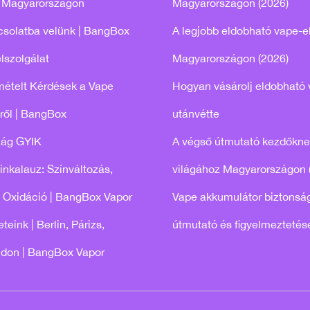
 Magyarországon
Magyarországon (2026)
csolatba velünk | BangBox
A legjobb eldobható vape-e
lszolgálat
Magyarországon (2026)
mételt Kérdések a Vape
Hogyan vásárolj eldobható 
ről | BangBox
utánvétte
zág GYIK
A végső útmutató kezdőkne
tinkalauz: Színváltozás,
világához Magyarországon 
 Oxidáció | BangBox Vapor
Vape akkumulátor biztonság
teink | Berlin, Párizs,
útmutató és figyelmeztetés
ndon | BangBox Vapor