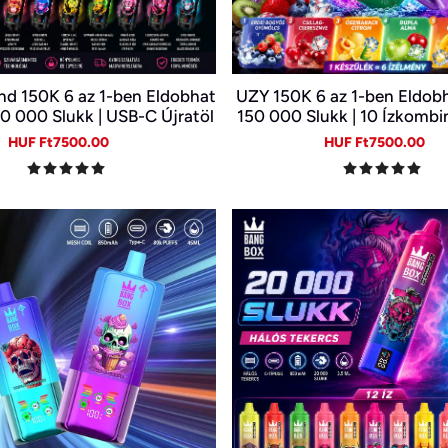
d 150K 6 az 1-ben Eldobhat
UZY 150K 6 az 1-ben Eldobh
50 000 Slukk | USB-C Újratöl
150 000 Slukk | 10 Ízkombi
cigi | 6 Íz Egy Készülékben
Kijelző | Type-C Újratölth
Sale
Regular
Sale
Re
HUF Ft7500.00
HUF Ft7500.00
price
price
price
pr