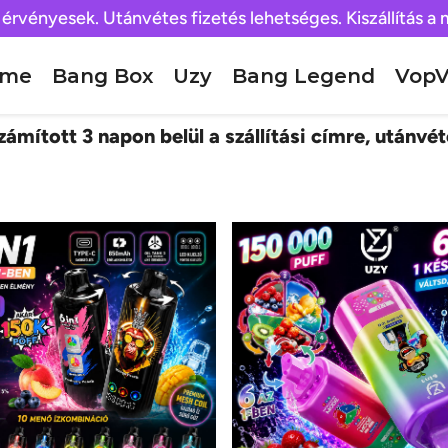
 érvényesek. Utánvétes fizetés lehetséges. Kiszállítás a
ome
Bang Box
Uzy
Bang Legend
VopV
ámított 3 napon belül a szállítási címre, utánvét