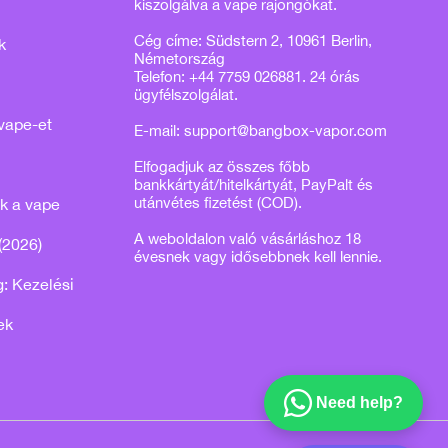
kiszolgálva a vape rajongókat.
Cég címe: Südstern 2, 10961 Berlin,
k
Németország
Telefon: +44 7759 026881. 24 órás
ügyfélszolgálat.
vape-et
E-mail:
support@bangbox-vapor.com
Elfogadjuk az összes főbb
bankkártyát/hitelkártyát, PayPalt és
utánvétes fizetést (COD).
k a vape
A weboldalon való vásárláshoz 18
(2026)
évesnek vagy idősebbnek kell lennie.
: Kezelési
ek
Need help?