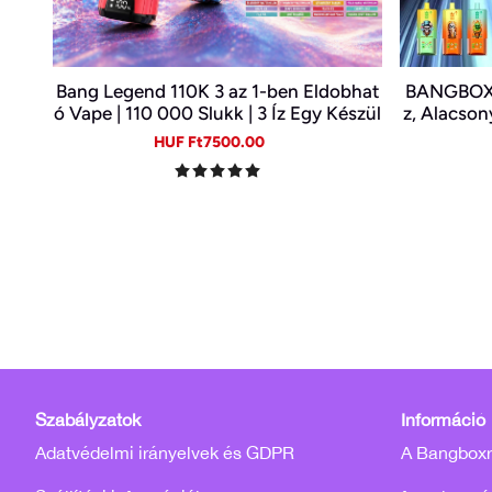
Bang Legend 110K 3 az 1-ben Eldobhat
BANGBOX 8
ó Vape | 110 000 Slukk | 3 Íz Egy Készül
z, Alacson
ékben | Digitális Kijelző | Type-C
tő Eldobh
Sale
Regular
HUF Ft7500.00
price
price
Szabályzatok
Információ
Adatvédelmi irányelvek és GDPR
A Bangboxró