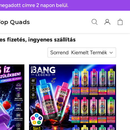
 megadott címre 2 napon belül.
op Quads
es fizetés, ingyenes szállítás
Sorrend
Kiemelt Termék