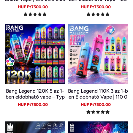
k | 10 Ízkombináció | LED K
000 Slukk | USB-C Újratöl
Sale
Regular
Sale
Regular
HUF Ft7500.00
HUF Ft7500.00
ijelző | Type-C Újratölthet
thető E-cigi | 6 Íz Egy Kész
price
price
price
price
ő E-cigi
ülékben
Bang Legend 120K 5 az 1-
Bang Legend 110K 3 az 1-b
ben eldobható vape – Typ
en Eldobható Vape | 110 0
e-C, LED kijelző
00 Slukk | 3 Íz Egy Készülé
Sale
Regular
Sale
Regular
HUF Ft7500.00
HUF Ft7500.00
kben | Digitális Kijelző | Ty
price
price
price
price
pe-C