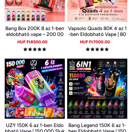
Bang Box 200K 8 az 1-ben
Vapsolo Quads 80K 4 az 1
eldobható vape – 200 00
-ben Eldobható Vape | 80
0 slukk, 10 íz
000 Slukk, Több Íz Egy Ké
Sale
Regular
Sale
Regular
HUF Ft8500.00
HUF Ft7000.00
szülékben
price
price
price
price
UZY 150K 6 az 1-ben Eldo
Bang Legend 150K 6 az 1-
bható Vape | 150 000 Sluk
ben Eldobható Vape | 150