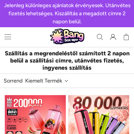
Jelenleg különleges ajánlatok érvényesek. Utánvétes
fizetés lehetséges. Kiszállítás a megadott címre 2
napon belül.
Szállítás a megrendeléstől számított 2 napon
belül a szállítási címre, utánvétes fizetés,
ingyenes szállítás
Sorrend
Kiemelt Termék