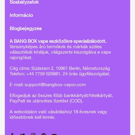
Szabályzatok
Információ
Blogbejegyzés
A BANG BOX vape eszközökre specializálódott.
Versenyképes árú termékek és márkák széles
választékát kínáljuk, világszerte kiszolgálva a vape
rajongókat.
Cég címe: Südstern 2, 10961 Berlin, Németország
Telefon: +44 7759 026881. 24 órás ügyfélszolgálat.
E-mail:
support@bangbox-vapor.com
Elfogadjuk az összes főbb bankkártyát/hitelkártyát,
PayPalt és utánvétes fizetést (COD).
A weboldalon való vásárláshoz 18 évesnek vagy
idősebbnek kell lennie.