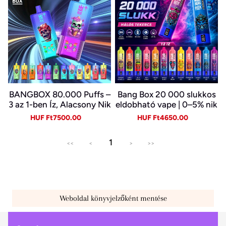
BANGBOX 80.000 Puffs –
Bang Box 20 000 slukkos
3 az 1-ben Íz, Alacsony Nik
eldobható vape | 0–5% nik
otin, Eredeti Újratölthető
otin | újratölthető, Type-C
Sale
Regular
Sale
Regular
HUF Ft7500.00
HUF Ft4650.00
Eldobható Vape Nagykere
price
price
price
price
skedelemben~
1
<<
<
>
>>
Weboldal könyvjelzőként mentése