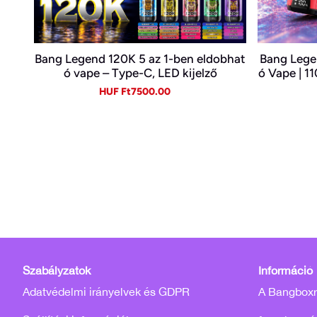
Bang Legend 120K 5 az 1-ben eldobhat
Bang Lege
ó vape – Type-C, LED kijelző
ó Vape | 11
ékben |
Sale
Regular
HUF Ft7500.00
price
price
Szabályzatok
Információ
Adatvédelmi irányelvek és GDPR
A Bangboxró