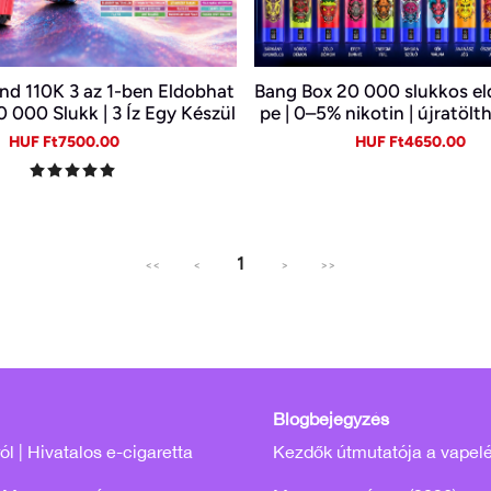
nd 110K 3 az 1-ben Eldobhat
Bang Box 20 000 slukkos e
0 000 Slukk | 3 Íz Egy Készül
pe | 0–5% nikotin | újratölt
 Digitális Kijelző | Type-C
C
Sale
Regular
Sale
Re
HUF Ft7500.00
HUF Ft4650.00
price
price
price
pr
1
<<
<
>
>>
Blogbejegyzés
l | Hivatalos e-cigaretta
Kezdők útmutatója a vapel