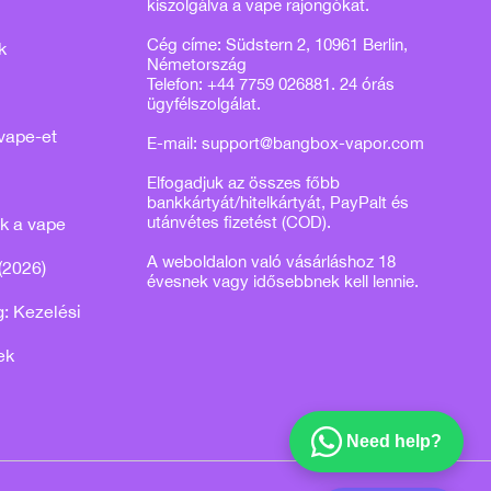
kiszolgálva a vape rajongókat.
Cég címe: Südstern 2, 10961 Berlin,
k
Németország
Telefon: +44 7759 026881. 24 órás
ügyfélszolgálat.
vape-et
E-mail:
support@bangbox-vapor.com
Elfogadjuk az összes főbb
bankkártyát/hitelkártyát, PayPalt és
utánvétes fizetést (COD).
k a vape
A weboldalon való vásárláshoz 18
(2026)
évesnek vagy idősebbnek kell lennie.
: Kezelési
ek
Need help?