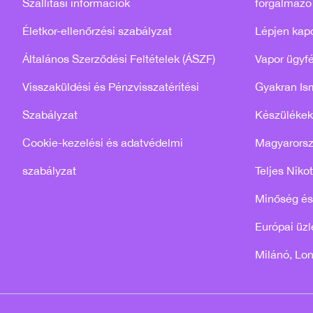
Szállítási információk
forgalmazó
Életkor-ellenőrzési szabályzat
Lépjen kap
Általános Szerződési Feltételek (ÁSZF)
Vapor ügyfé
Visszaküldési és Pénzvisszatérítési
Gyakran Is
Szabályzat
Készülékek
Cookie-kezelési és adatvédelmi
Magyarors
szabályzat
Teljes Niko
Minőség és
Európai üzle
Milánó, Lo