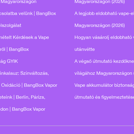
 Magyarországon
Magyarországon (2026)
csolatba velünk | BangBox
A legjobb eldobható vape-e
lszolgálat
Magyarországon (2026)
mételt Kérdések a Vape
Hogyan vásárolj eldobható 
ről | BangBox
utánvétte
zág GYIK
A végső útmutató kezdőkne
tinkalauz: Színváltozás,
világához Magyarországon 
 Oxidáció | BangBox Vapor
Vape akkumulátor biztonság
teink | Berlin, Párizs,
útmutató és figyelmeztetés
ndon | BangBox Vapor