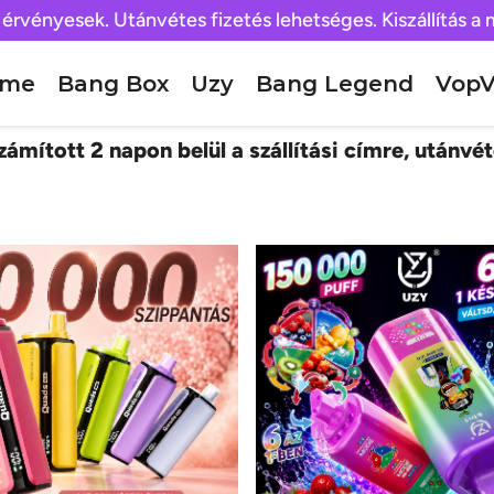
 érvényesek. Utánvétes fizetés lehetséges. Kiszállítás a
ome
Bang Box
Uzy
Bang Legend
VopV
ámított 2 napon belül a szállítási címre, utánvét