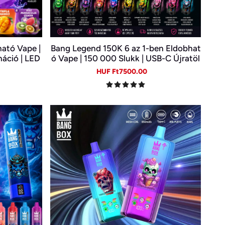
ató Vape |
Bang Legend 150K 6 az 1-ben Eldobhat
náció | LED
ó Vape | 150 000 Slukk | USB-C Újratöl
ető E-cigi
thető E-cigi | 6 Íz Egy Készülékben
gular
Sale
Regular
HUF Ft7500.00
ice
price
price