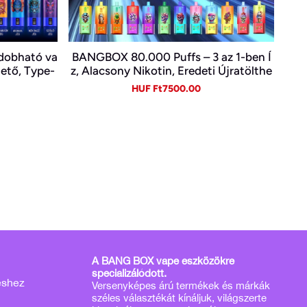
ldobható va
BANGBOX 80.000 Puffs – 3 az 1-ben Í
hető, Type-
z, Alacsony Nikotin, Eredeti Újratölthe
tő Eldobható Vape Nagykereskedelem
gular
Sale
Regular
HUF Ft7500.00
ben~
ice
price
price
A BANG BOX vape eszközökre
specializálódott.
éshez
Versenyképes árú termékek és márkák
széles választékát kínáljuk, világszerte