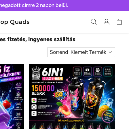
 megadott címre 2 napon belül.
op Quads
es fizetés, ingyenes szállítás
Sorrend
Kiemelt Termék