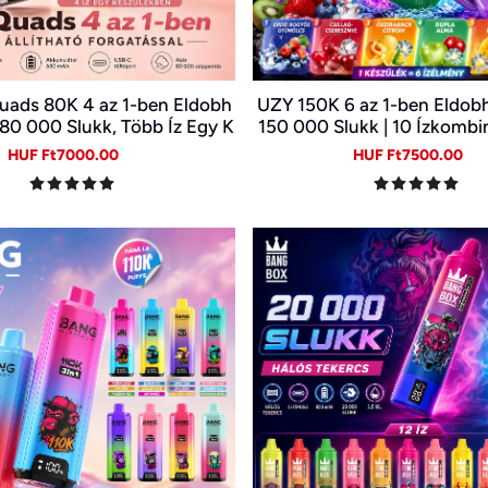
uads 80K 4 az 1-ben Eldobh
UZY 150K 6 az 1-ben Eldobh
 80 000 Slukk, Több Íz Egy K
150 000 Slukk | 10 Ízkombi
észülékben
Kijelző | Type-C Újratölth
Sale
Regular
Sale
Re
HUF Ft7000.00
HUF Ft7500.00
price
price
price
pr