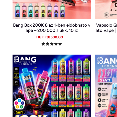
Bang Box 200K 8 az 1-ben eldobható v
Vapsolo Q
ape – 200 000 slukk, 10 íz
ató Vape |
Sale
Regular
HUF Ft8500.00
price
price