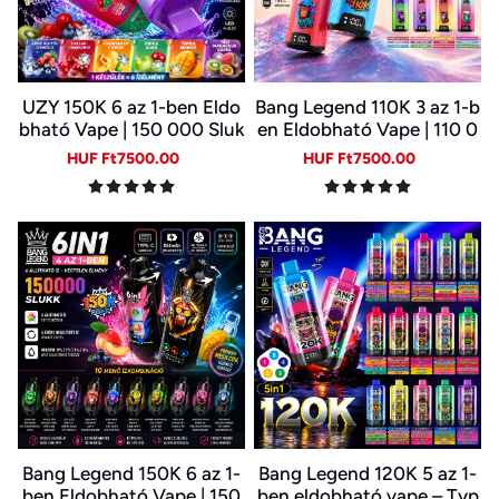
UZY 150K 6 az 1-ben Eldo
Bang Legend 110K 3 az 1-b
bható Vape | 150 000 Sluk
en Eldobható Vape | 110 0
k | 10 Ízkombináció | LED K
00 Slukk | 3 Íz Egy Készülé
Sale
Regular
Sale
Regular
HUF Ft7500.00
HUF Ft7500.00
ijelző | Type-C Újratölthet
kben | Digitális Kijelző | Ty
price
price
price
price
ő E-cigi
pe-C
Bang Legend 150K 6 az 1-
Bang Legend 120K 5 az 1-
ben Eldobható Vape | 150
ben eldobható vape – Typ