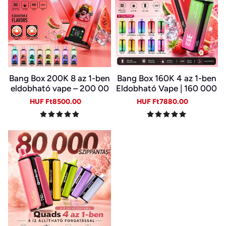
Bang Box 200K 8 az 1-ben
Bang Box 160K 4 az 1-ben
eldobható vape – 200 00
Eldobható Vape | 160 000
0 slukk, 10 íz
Slukk | 4 Íz Egy Készülékb
Sale
Regular
Sale
Regular
HUF Ft8500.00
HUF Ft7880.00
en | Type-C | 0–5% Nikotin
price
price
price
price