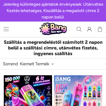
Jelenleg különleges ajánlatok érvényesek. Utánvétes
fizetés lehetséges. Kiszállítás a megadott címre 2
napon belül.
Szállítás a megrendeléstől számított 2 napon
belül a szállítási címre, utánvétes fizetés,
ingyenes szállítás
Sorrend
Kiemelt Termék