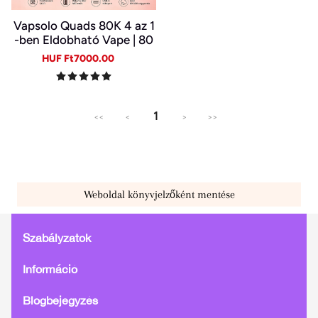
Vapsolo Quads 80K 4 az 1
-ben Eldobható Vape | 80
000 Slukk, Több Íz Egy Ké
Sale
Regular
HUF Ft7000.00
szülékben
price
price
1
<<
<
>
>>
Weboldal könyvjelzőként mentése
Szabályzatok
Információ
Blogbejegyzés