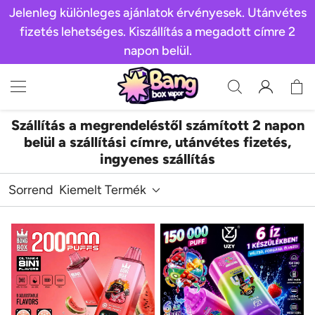
Jelenleg különleges ajánlatok érvényesek. Utánvétes
fizetés lehetséges. Kiszállítás a megadott címre 2
napon belül.
Szállítás a megrendeléstől számított 2 napon
belül a szállítási címre, utánvétes fizetés,
ingyenes szállítás
Sorrend
Kiemelt Termék