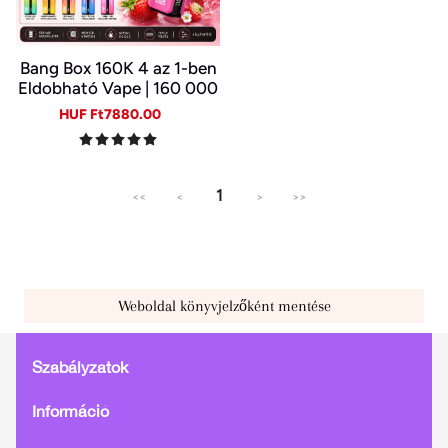
Bang Box 160K 4 az 1-ben
Eldobható Vape | 160 000
Slukk | 4 Íz Egy Készülékb
Sale
Regular
HUF Ft7880.00
en | Type-C | 0–5% Nikotin
price
price
1
<<
<
>
>>
Weboldal könyvjelzőként mentése
Szabályzatok
Információ