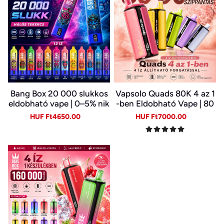
Bang Box 20 000 slukkos
Vapsolo Quads 80K 4 az 1
eldobható vape | 0–5% nik
-ben Eldobható Vape | 80
otin | újratölthető, Type-C
000 Slukk, Több Íz Egy Ké
Sale
Regular
Sale
Regular
HUF Ft4650.00
HUF Ft7000.00
szülékben
price
price
price
price