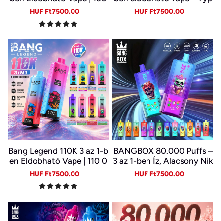
000 Slukk | USB-C Újratöl
e-C, LED kijelző
Sale
Regular
Sale
Regular
HUF Ft7500.00
HUF Ft7500.00
thető E-cigi | 6 Íz Egy Kész
price
price
price
price
ülékben
Bang Legend 110K 3 az 1-b
BANGBOX 80.000 Puffs –
en Eldobható Vape | 110 0
3 az 1-ben Íz, Alacsony Nik
00 Slukk | 3 Íz Egy Készülé
otin, Eredeti Újratölthető
Sale
Regular
Sale
Regular
HUF Ft7500.00
HUF Ft7500.00
kben | Digitális Kijelző | Ty
Eldobható Vape Nagykere
price
price
price
price
pe-C
skedelemben~