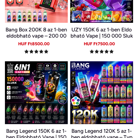
Bang Box 200K 8 az 1-ben
UZY 150K 6 az 1-ben Eldo
eldobható vape – 200 00
bható Vape | 150 000 Sluk
0 slukk, 10 íz
k | 10 Ízkombináció | LED K
Sale
Regular
Sale
Regular
HUF Ft8500.00
HUF Ft7500.00
ijelző | Type-C Újratölthet
price
price
price
price
ő E-cigi
Bang Legend 150K 6 az 1-
Bang Legend 120K 5 az 1-
ben Eldobható Vape | 150
ben eldobható vape – Typ