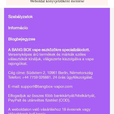
Weboldal könyvjelzőként mentése
Szabályzatok
Információ
Blogbejegyzés
A BANG BOX vape eszközökre specializálódott.
Versenyképes árú termékek és márkák széles
választékát kínáljuk, világszerte kiszolgálva a vape
rajongókat.
Cég címe: Südstern 2, 10961 Berlin, Németország
Telefon: +44 7759 026881. 24 órás ügyfélszolgálat.
E-mail:
support@bangbox-vapor.com
Elfogadjuk az összes főbb bankkártyát/hitelkártyát,
PayPalt és utánvétes fizetést (COD).
A weboldalon való vásárláshoz 18 évesnek vagy
idősebbnek kell lennie.