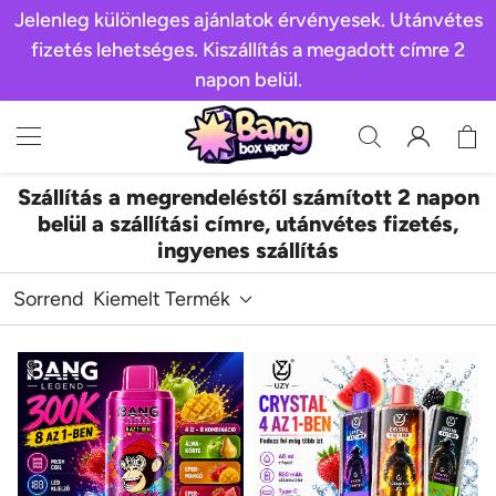
Jelenleg különleges ajánlatok érvényesek. Utánvétes
fizetés lehetséges. Kiszállítás a megadott címre 2
napon belül.
Szállítás a megrendeléstől számított 2 napon
belül a szállítási címre, utánvétes fizetés,
ingyenes szállítás
Sorrend
Kiemelt Termék