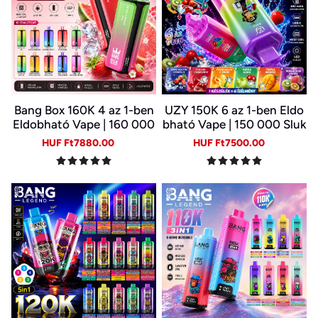
Bang Box 160K 4 az 1-ben
UZY 150K 6 az 1-ben Eldo
Eldobható Vape | 160 000
bható Vape | 150 000 Sluk
Slukk | 4 Íz Egy Készülékb
k | 10 Ízkombináció | LED K
Sale
Regular
Sale
Regular
HUF Ft7880.00
HUF Ft7500.00
en | Type-C | 0–5% Nikotin
ijelző | Type-C Újratölthet
price
price
price
price
ő E-cigi