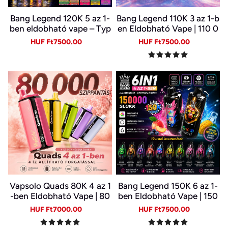
Bang Legend 120K 5 az 1-
Bang Legend 110K 3 az 1-b
ben eldobható vape – Typ
en Eldobható Vape | 110 0
e-C, LED kijelző
00 Slukk | 3 Íz Egy Készülé
Sale
Regular
Sale
Regular
HUF Ft7500.00
HUF Ft7500.00
kben | Digitális Kijelző | Ty
price
price
price
price
pe-C
Vapsolo Quads 80K 4 az 1
Bang Legend 150K 6 az 1-
-ben Eldobható Vape | 80
ben Eldobható Vape | 150
000 Slukk, Több Íz Egy Ké
000 Slukk | USB-C Újratöl
Sale
Regular
Sale
Regular
HUF Ft7000.00
HUF Ft7500.00
szülékben
thető E-cigi | 6 Íz Egy Kész
price
price
price
price
ülékben