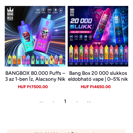
BANGBOX 80.000 Puffs –
Bang Box 20 000 slukkos
3 az 1-ben Íz, Alacsony Nik
eldobható vape | 0–5% nik
otin, Eredeti Újratölthető
otin | újratölthető, Type-C
Sale
Regular
Sale
Regular
HUF Ft7500.00
HUF Ft4650.00
Eldobható Vape Nagykere
price
price
price
price
skedelemben~
1
<<
<
>
>>