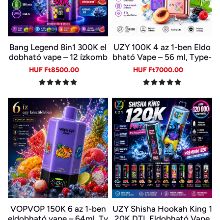
Bang Legend 8in1 300K el
UZY 100K 4 az 1-ben Eldo
dobható vape – 12 ízkomb
bható Vape – 56 ml, Type-
ináció
C, LED kijelző | 4 Íz Egy Ké
Sale
Regular
Sale
Regular
HUF Ft8500.00
HUF Ft7000.00
szülékben
price
price
price
price
VOPVOP 150K 6 az 1-ben
UZY Shisha Hookah King 1
eldobható vape – 64ml, Ty
20K DTL Eldobható Vape