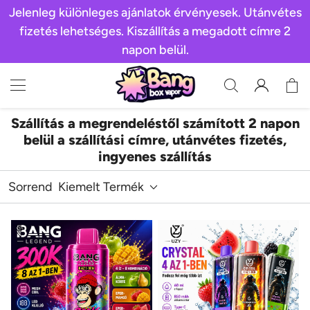
Jelenleg különleges ajánlatok érvényesek. Utánvétes
fizetés lehetséges. Kiszállítás a megadott címre 2
napon belül.
Szállítás a megrendeléstől számított 2 napon
belül a szállítási címre, utánvétes fizetés,
ingyenes szállítás
Sorrend
Kiemelt Termék