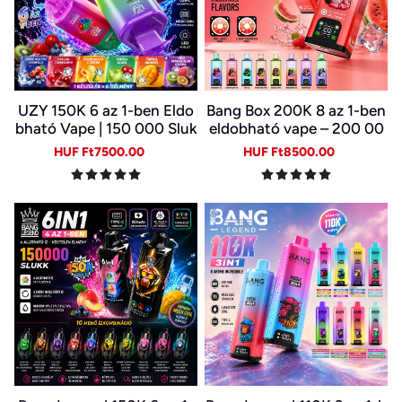
UZY 150K 6 az 1-ben Eldo
Bang Box 200K 8 az 1-ben
bható Vape | 150 000 Sluk
eldobható vape – 200 00
k | 10 Ízkombináció | LED K
0 slukk, 10 íz
Sale
Regular
Sale
Regular
HUF Ft7500.00
HUF Ft8500.00
ijelző | Type-C Újratölthet
price
price
price
price
ő E-cigi