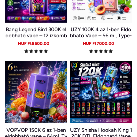
Bang Legend 8in1 300K el
UZY 100K 4 az 1-ben Eldo
dobható vape – 12 ízkomb
bható Vape – 56 ml, Type-
ináció
C, LED kijelző | 4 Íz Egy Ké
Sale
Regular
Sale
Regular
HUF Ft8500.00
HUF Ft7000.00
szülékben
price
price
price
price
VOPVOP 150K 6 az 1-ben
UZY Shisha Hookah King 1
eldobható vape – 64ml, Ty
20K DTL Eldobható Vape