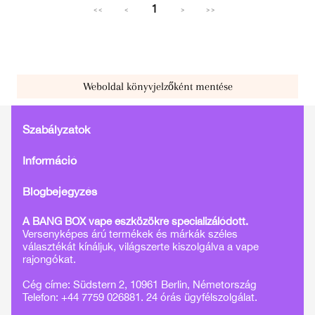
1
<<
<
>
>>
Weboldal könyvjelzőként mentése
Szabályzatok
Információ
Blogbejegyzés
A BANG BOX vape eszközökre specializálódott.
Versenyképes árú termékek és márkák széles
választékát kínáljuk, világszerte kiszolgálva a vape
rajongókat.
Cég címe: Südstern 2, 10961 Berlin, Németország
Telefon: +44 7759 026881. 24 órás ügyfélszolgálat.