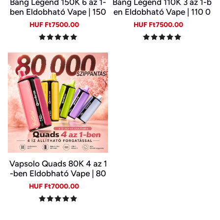
Bang Legend 150K 6 az 1-
Bang Legend 110K 3 az 1-b
ben Eldobható Vape | 150
en Eldobható Vape | 110 0
000 Slukk | USB-C Újratöl
00 Slukk | 3 Íz Egy Készülé
Sale
Regular
Sale
Regular
HUF Ft7500.00
HUF Ft7500.00
thető E-cigi | 6 Íz Egy Kész
kben | Digitális Kijelző | Ty
price
price
price
price
ülékben
pe-C
Vapsolo Quads 80K 4 az 1
-ben Eldobható Vape | 80
000 Slukk, Több Íz Egy Ké
Sale
Regular
HUF Ft7000.00
szülékben
price
price