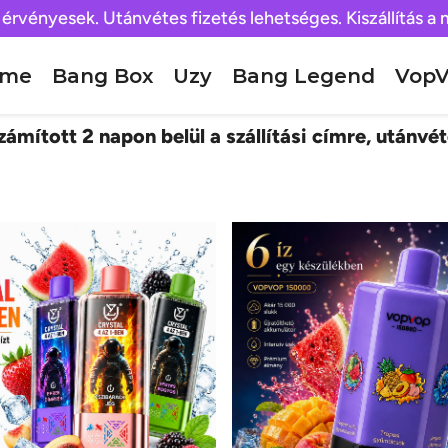
 érvényesek. Utánvétes fizetés lehetséges. Kiszállítás a
ome
Bang Box
Uzy
Bang Legend
VopV
ámított 2 napon belül a szállítási címre, utánvét