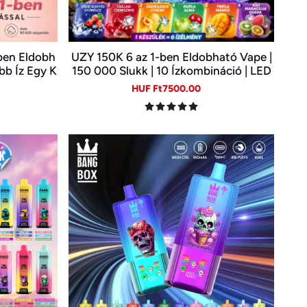
ben Eldobh
UZY 150K 6 az 1-ben Eldobható Vape |
bb Íz Egy K
150 000 Slukk | 10 Ízkombináció | LED
Kijelző | Type-C Újratölthető E-cigi
gular
Sale
Regular
HUF Ft7500.00
ice
price
price