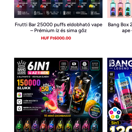
Frutti Bar 25000 puffs eldobható vape
Bang Box 
– Prémium íz és sima gőz
ape 
Sale
Regular
HUF Ft6000.00
price
price