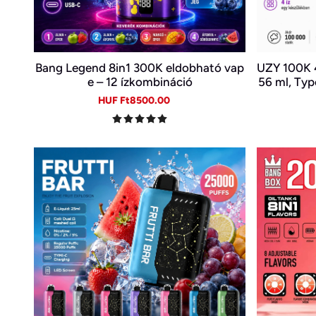
Bang Legend 8in1 300K eldobható vap
UZY 100K 4
e – 12 ízkombináció
56 ml, Type
Sale
Regular
HUF Ft8500.00
price
price