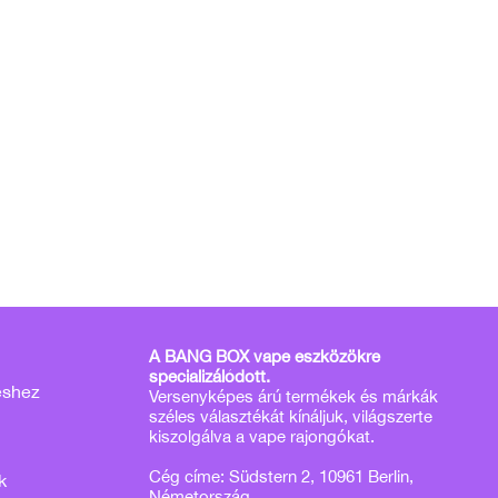
A BANG BOX vape eszközökre
specializálódott.
éshez
Versenyképes árú termékek és márkák
széles választékát kínáljuk, világszerte
kiszolgálva a vape rajongókat.
Cég címe: Südstern 2, 10961 Berlin,
k
Németország