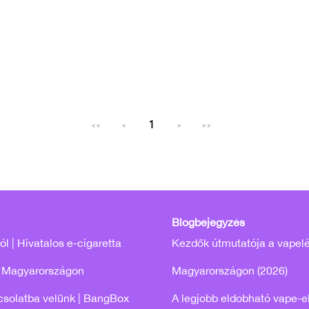
1
<<
<
>
>>
Blogbejegyzés
l | Hivatalos e-cigaretta
Kezdők útmutatója a vapel
 Magyarországon
Magyarországon (2026)
csolatba velünk | BangBox
A legjobb eldobható vape-e