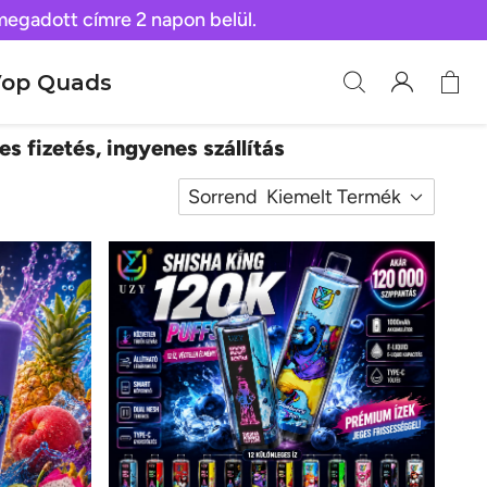
 megadott címre 2 napon belül.
op Quads
es fizetés, ingyenes szállítás
Sorrend
Kiemelt Termék