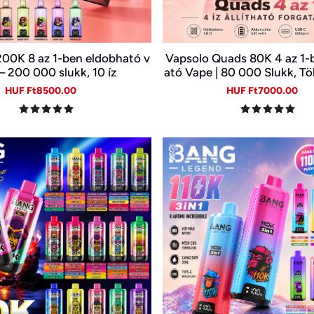
200K 8 az 1-ben eldobható v
Vapsolo Quads 80K 4 az 1-
– 200 000 slukk, 10 íz
ató Vape | 80 000 Slukk, Tö
észülékben
Sale
Regular
Sale
Re
HUF Ft8500.00
HUF Ft7000.00
price
price
price
pr