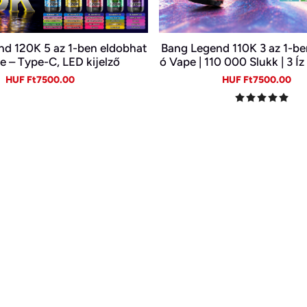
d 120K 5 az 1-ben eldobhat
Bang Legend 110K 3 az 1-be
e – Type-C, LED kijelző
ó Vape | 110 000 Slukk | 3 Í
ékben | Digitális Kijelző 
Sale
Regular
Sale
Re
HUF Ft7500.00
HUF Ft7500.00
price
price
price
pr