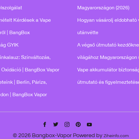
lszolgálat
Magyarországon (2026)
mételt Kérdések a Vape
Hogyan vásárolj eldobható 
ről | BangBox
utánvétte
zág GYIK
A végső útmutató kezdőkne
tinkalauz: Színváltozás,
világához Magyarországon 
 Oxidáció | BangBox Vapor
Vape akkumulátor biztonság
teink | Berlin, Párizs,
útmutató és figyelmeztetés
ndon | BangBox Vapor
© 2026 Bangbox-Vapor Powered by
Ziheinfo.com