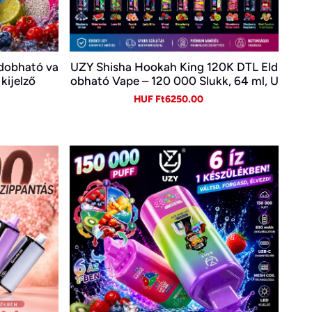
dobható va
UZY Shisha Hookah King 120K DTL Eld
kijelző
obható Vape – 120 000 Slukk, 64 ml, U
SB-C és LED kijelző
gular
Sale
Regular
HUF Ft6250.00
ice
price
price