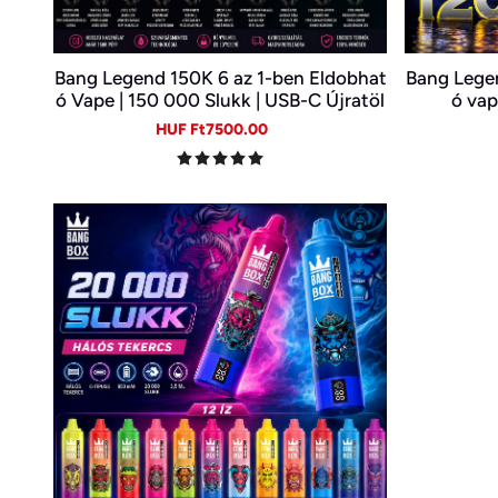
Bang Legend 150K 6 az 1-ben Eldobhat
Bang Legen
ó Vape | 150 000 Slukk | USB-C Újratöl
ó vap
thető E-cigi | 6 Íz Egy Készülékben
Sale
Regular
HUF Ft7500.00
price
price