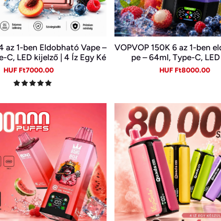
 az 1-ben Eldobható Vape –
VOPVOP 150K 6 az 1-ben el
-C, LED kijelző | 4 Íz Egy Ké
pe – 64ml, Type-C, LED 
szülékben
Sale
Regular
Sale
Re
HUF Ft7000.00
HUF Ft8000.00
price
price
price
pr