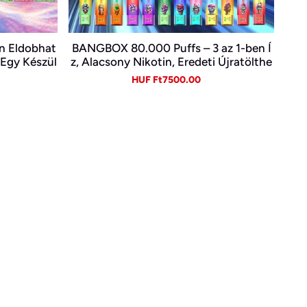
n Eldobhat
BANGBOX 80.000 Puffs – 3 az 1-ben Í
z Egy Készül
z, Alacsony Nikotin, Eredeti Újratölthe
| Type-C
tő Eldobható Vape Nagykereskedelem
gular
Sale
Regular
HUF Ft7500.00
ben~
ice
price
price