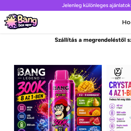
Jelenleg különleges ajánlatok
H
Szállítás a megrendeléstől sz