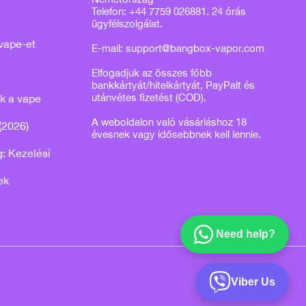
Telefon: +44 7759 026881. 24 órás
ügyfélszolgálat.
vape-et
E-mail:
support@bangbox-vapor.com
Elfogadjuk az összes főbb
bankkártyát/hitelkártyát, PayPalt és
utánvétes fizetést (COD).
k a vape
A weboldalon való vásárláshoz 18
(2026)
évesnek vagy idősebbnek kell lennie.
: Kezelési
ek
Need help?
Viber Us