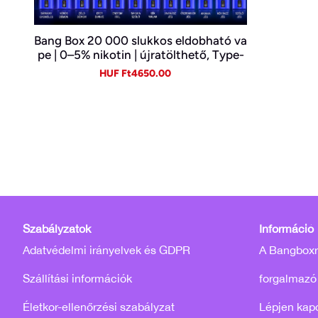
Bang Box 20 000 slukkos eldobható va
pe | 0–5% nikotin | újratölthető, Type-
C
Sale
Regular
HUF Ft4650.00
price
price
Szabályzatok
Információ
Adatvédelmi irányelvek és GDPR
A Bangboxró
Szállítási információk
forgalmazó
Életkor-ellenőrzési szabályzat
Lépjen kap