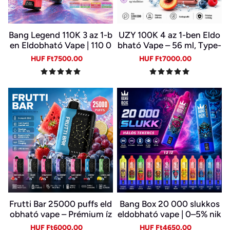
Bang Legend 110K 3 az 1-b
UZY 100K 4 az 1-ben Eldo
en Eldobható Vape | 110 0
bható Vape – 56 ml, Type-
00 Slukk | 3 Íz Egy Készülé
C, LED kijelző | 4 Íz Egy Ké
Sale
Regular
Sale
Regular
HUF Ft7500.00
HUF Ft7000.00
kben | Digitális Kijelző | Ty
szülékben
price
price
price
price
pe-C
Frutti Bar 25000 puffs eld
Bang Box 20 000 slukkos
obható vape – Prémium íz
eldobható vape | 0–5% nik
és sima gőz
otin | újratölthető, Type-C
Sale
Regular
Sale
Regular
HUF Ft6000.00
HUF Ft4650.00