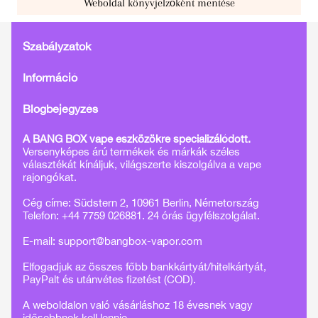
Weboldal könyvjelzőként mentése
Szabályzatok
Információ
Blogbejegyzés
A BANG BOX vape eszközökre specializálódott.
Versenyképes árú termékek és márkák széles
választékát kínáljuk, világszerte kiszolgálva a vape
rajongókat.
Cég címe: Südstern 2, 10961 Berlin, Németország
Telefon: +44 7759 026881. 24 órás ügyfélszolgálat.
E-mail:
support@bangbox-vapor.com
Elfogadjuk az összes főbb bankkártyát/hitelkártyát,
PayPalt és utánvétes fizetést (COD).
A weboldalon való vásárláshoz 18 évesnek vagy
idősebbnek kell lennie.