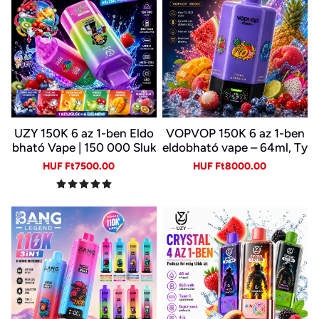
UZY 150K 6 az 1-ben Eldo
VOPVOP 150K 6 az 1-ben
bható Vape | 150 000 Sluk
eldobható vape – 64ml, Ty
k | 10 Ízkombináció | LED K
pe-C, LED kijelző
Sale
Regular
Sale
Regular
HUF Ft7500.00
HUF Ft8000.00
ijelző | Type-C Újratölthet
price
price
price
price
ő E-cigi