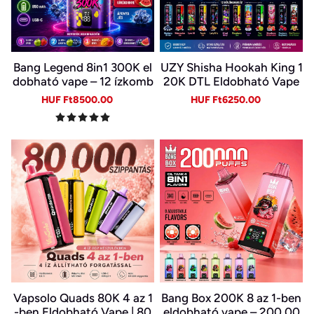
Bang Legend 8in1 300K el
UZY Shisha Hookah King 1
dobható vape – 12 ízkomb
20K DTL Eldobható Vape
ináció
– 120 000 Slukk, 64 ml, U
Sale
Regular
Sale
Regular
HUF Ft8500.00
HUF Ft6250.00
SB-C és LED kijelző
price
price
price
price
Vapsolo Quads 80K 4 az 1
Bang Box 200K 8 az 1-ben
-ben Eldobható Vape | 80
eldobható vape – 200 00