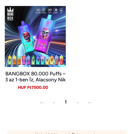
price
price
price
price
BANGBOX 80.000 Puffs –
3 az 1-ben Íz, Alacsony Nik
otin, Eredeti Újratölthető
Sale
Regular
HUF Ft7500.00
Eldobható Vape Nagykere
price
price
skedelemben~
1
<<
<
>
>>