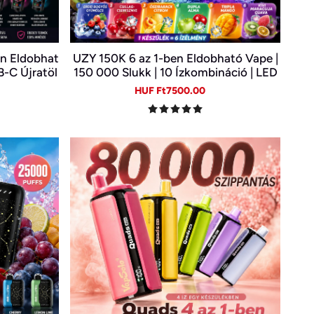
en Eldobhat
UZY 150K 6 az 1-ben Eldobható Vape |
B-C Újratöl
150 000 Slukk | 10 Ízkombináció | LED
szülékben
Kijelző | Type-C Újratölthető E-cigi
gular
Sale
Regular
HUF Ft7500.00
ice
price
price