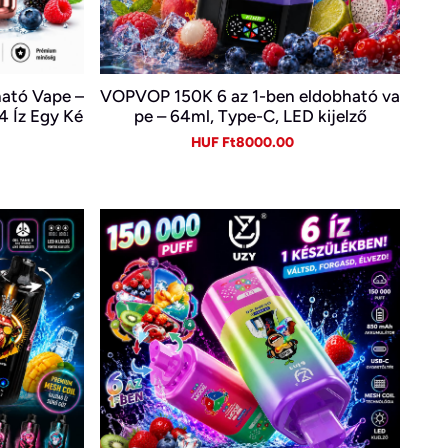
ható Vape –
VOPVOP 150K 6 az 1-ben eldobható va
 4 Íz Egy Ké
pe – 64ml, Type-C, LED kijelző
gular
Sale
Regular
HUF Ft8000.00
ice
price
price