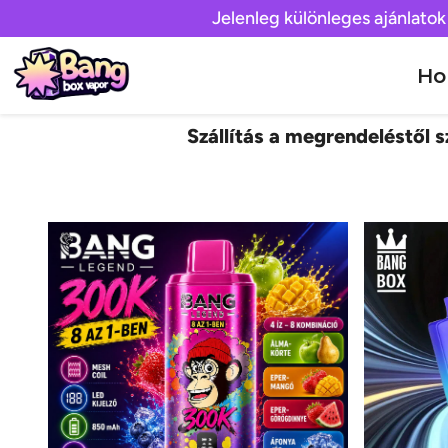
Jelenleg különleges ajánlatok
H
Szállítás a megrendeléstől sz