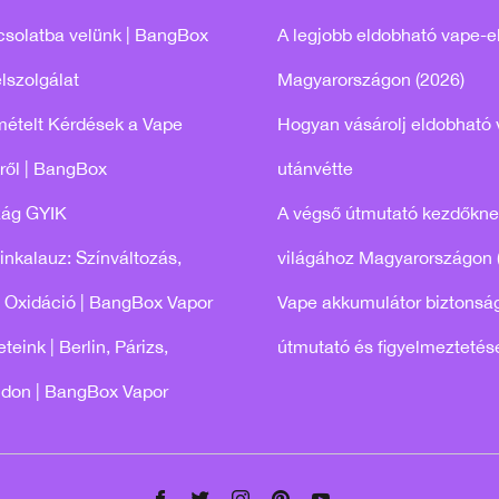
csolatba velünk | BangBox
A legjobb eldobható vape-e
lszolgálat
Magyarországon (2026)
mételt Kérdések a Vape
Hogyan vásárolj eldobható 
ről | BangBox
utánvétte
zág GYIK
A végső útmutató kezdőkne
tinkalauz: Színváltozás,
világához Magyarországon 
 Oxidáció | BangBox Vapor
Vape akkumulátor biztonság
teink | Berlin, Párizs,
útmutató és figyelmeztetés
ndon | BangBox Vapor