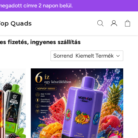
 megadott címre 2 napon belül.
op Quads
es fizetés, ingyenes szállítás
Sorrend
Kiemelt Termék