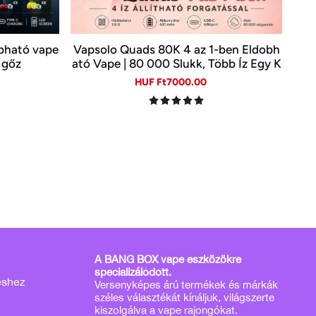
obható vape
Vapsolo Quads 80K 4 az 1-ben Eldobh
 gőz
ató Vape | 80 000 Slukk, Több Íz Egy K
észülékben
gular
Sale
Regular
HUF Ft7000.00
ice
price
price
A BANG BOX vape eszközökre
specializálódott.
éshez
Versenyképes árú termékek és márkák
széles választékát kínáljuk, világszerte
kiszolgálva a vape rajongókat.