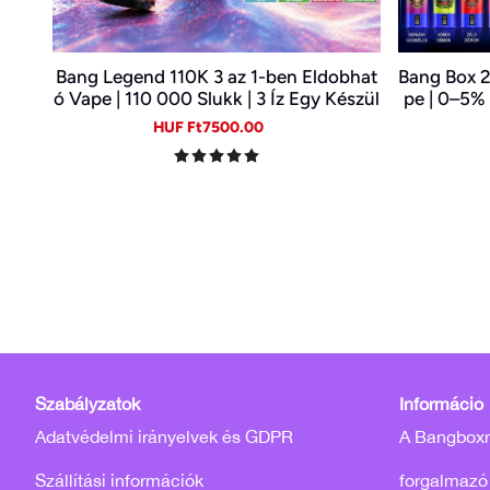
Bang Legend 110K 3 az 1-ben Eldobhat
Bang Box 2
ó Vape | 110 000 Slukk | 3 Íz Egy Készül
pe | 0–5% 
ékben | Digitális Kijelző | Type-C
Sale
Regular
HUF Ft7500.00
price
price
Szabályzatok
Információ
Adatvédelmi irányelvek és GDPR
A Bangboxró
Szállítási információk
forgalmazó