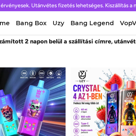
 érvényesek. Utánvétes fizetés lehetséges. Kiszállítás a
ome
Bang Box
Uzy
Bang Legend
VopV
ámított 2 napon belül a szállítási címre, utánvét