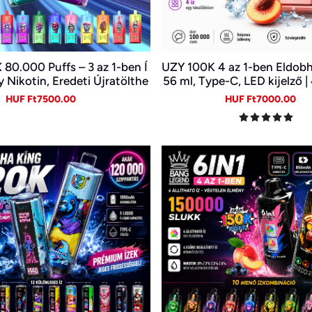
0.000 Puffs – 3 az 1-ben Í
UZY 100K 4 az 1-ben Eldob
y Nikotin, Eredeti Újratölthe
56 ml, Type-C, LED kijelző |
ató Vape Nagykereskedelem
szülékben
Sale
Regular
Sale
Re
HUF Ft7500.00
HUF Ft7000.00
ben~
price
price
price
pr