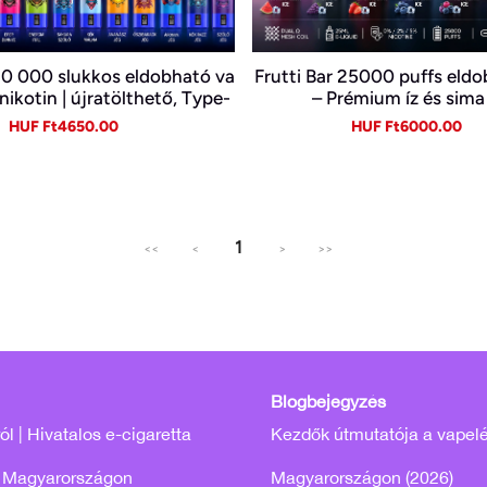
0 000 slukkos eldobható va
Frutti Bar 25000 puffs eld
nikotin | újratölthető, Type-
– Prémium íz és sima
C
Sale
Regular
Sale
Re
HUF Ft4650.00
HUF Ft6000.00
price
price
price
pr
1
<<
<
>
>>
Blogbejegyzés
l | Hivatalos e-cigaretta
Kezdők útmutatója a vapel
 Magyarországon
Magyarországon (2026)