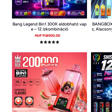
Bang Legend 8in1 300K eldobható vap
BANGBOX 8
e – 12 ízkombináció
z, Alacson
tő Eldobh
Sale
Regular
HUF Ft8500.00
price
price