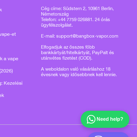
Cég címe: Südstern 2, 10961 Berlin,
k
Németország
Telefon: +44 7759 026881. 24 órás
ügyfélszolgálat.
vape-et
E-mail:
support@bangbox-vapor.com
Elfogadjuk az összes főbb
bankkártyát/hitelkártyát, PayPalt és
utánvétes fizetést (COD).
k a vape
A weboldalon való vásárláshoz 18
(2026)
évesnek vagy idősebbnek kell lennie.
: Kezelési
ek
Need help?