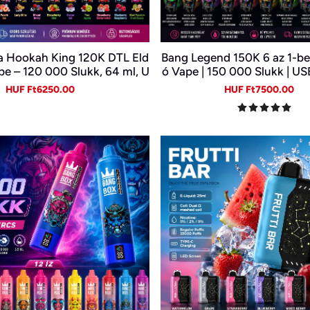
a Hookah King 120K DTL Eld
Bang Legend 150K 6 az 1-b
e – 120 000 Slukk, 64 ml, U
ó Vape | 150 000 Slukk | US
B-C és LED kijelző
thető E-cigi | 6 Íz Egy Ké
Sale
Regular
Sale
Re
HUF Ft6250.00
HUF Ft7500.00
price
price
price
pr