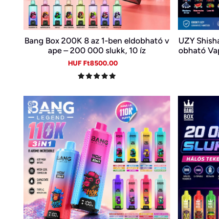
Bang Box 200K 8 az 1-ben eldobható v
UZY Shish
ape – 200 000 slukk, 10 íz
obható Vap
S
Sale
Regular
HUF Ft8500.00
price
price