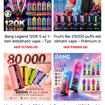
Bang Legend 120K 5 az 1-
Frutti Bar 25000 puffs eld
ben eldobható vape – Typ
obható vape – Prémium íz
e-C, LED kijelző
és sima gőz
Sale
Regular
Sale
Regular
HUF Ft7500.00
HUF Ft6000.00
price
price
price
price