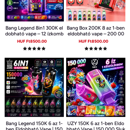
Bang Legend 8in1 300K el
Bang Box 200K 8 az 1-ben
dobható vape – 12 ízkomb
eldobható vape – 200 00
ináció
0 slukk, 10 íz
Sale
Regular
Sale
Regular
HUF Ft8500.00
HUF Ft8500.00
price
price
price
price
Bang Legend 150K 6 az 1-
UZY 150K 6 az 1-ben Eldo
ben Eldobható Vape | 150
bható Vape | 150 000 Sluk