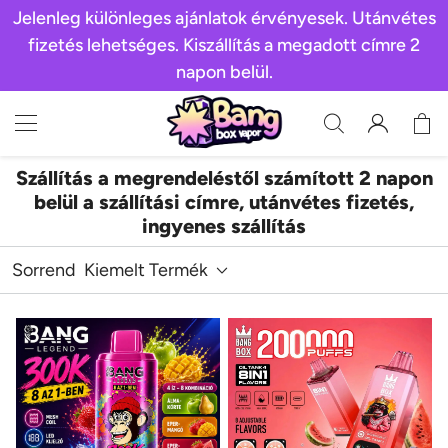
Jelenleg különleges ajánlatok érvényesek. Utánvétes
fizetés lehetséges. Kiszállítás a megadott címre 2
napon belül.
Szállítás a megrendeléstől számított 2 napon
belül a szállítási címre, utánvétes fizetés,
ingyenes szállítás
Sorrend
Kiemelt Termék