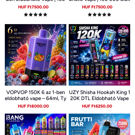
000 Slukk | USB-C Újratöl
k | 10 Ízkombináció | LED K
Sale
Regular
Sale
Regular
HUF Ft7500.00
HUF Ft7500.00
thető E-cigi | 6 Íz Egy Kész
ijelző | Type-C Újratölthet
price
price
price
price
ülékben
ő E-cigi
VOPVOP 150K 6 az 1-ben
UZY Shisha Hookah King 1
eldobható vape – 64ml, Ty
20K DTL Eldobható Vape
pe-C, LED kijelző
– 120 000 Slukk, 64 ml, U
Sale
Regular
Sale
Regular
HUF Ft8000.00
HUF Ft6250.00
SB-C és LED kijelző
price
price
price
price