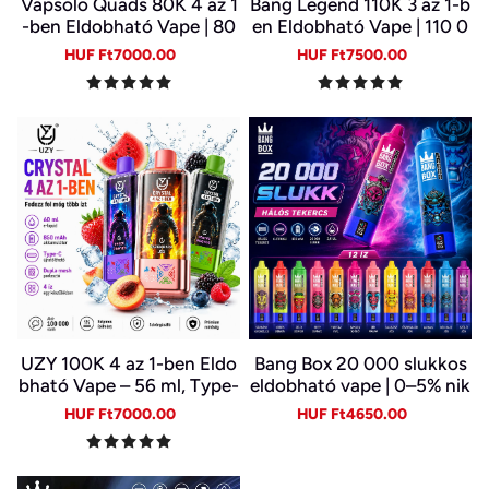
Vapsolo Quads 80K 4 az 1
Bang Legend 110K 3 az 1-b
-ben Eldobható Vape | 80
en Eldobható Vape | 110 0
000 Slukk, Több Íz Egy Ké
00 Slukk | 3 Íz Egy Készülé
Sale
Regular
Sale
Regular
HUF Ft7000.00
HUF Ft7500.00
szülékben
kben | Digitális Kijelző | Ty
price
price
price
price
pe-C
UZY 100K 4 az 1-ben Eldo
Bang Box 20 000 slukkos
bható Vape – 56 ml, Type-
eldobható vape | 0–5% nik
C, LED kijelző | 4 Íz Egy Ké
otin | újratölthető, Type-C
Sale
Regular
Sale
Regular
HUF Ft7000.00
HUF Ft4650.00
szülékben
price
price
price
price