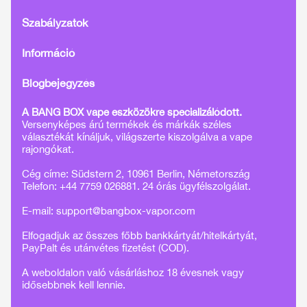
Szabályzatok
Információ
Blogbejegyzés
A BANG BOX vape eszközökre specializálódott.
Versenyképes árú termékek és márkák széles
választékát kínáljuk, világszerte kiszolgálva a vape
rajongókat.
Cég címe: Südstern 2, 10961 Berlin, Németország
Telefon: +44 7759 026881. 24 órás ügyfélszolgálat.
E-mail:
support@bangbox-vapor.com
Elfogadjuk az összes főbb bankkártyát/hitelkártyát,
PayPalt és utánvétes fizetést (COD).
A weboldalon való vásárláshoz 18 évesnek vagy
idősebbnek kell lennie.