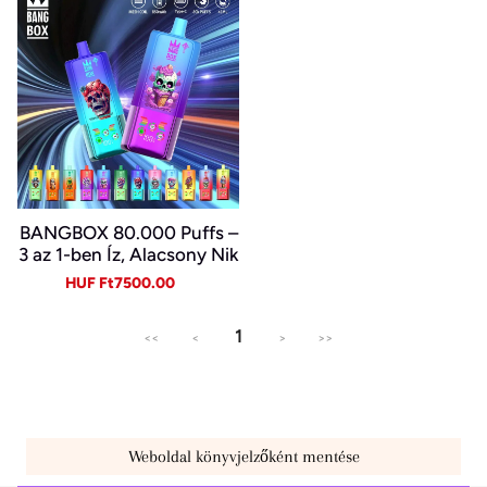
BANGBOX 80.000 Puffs –
3 az 1-ben Íz, Alacsony Nik
otin, Eredeti Újratölthető
Sale
Regular
HUF Ft7500.00
Eldobható Vape Nagykere
price
price
skedelemben~
1
<<
<
>
>>
Weboldal könyvjelzőként mentése