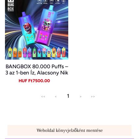
BANGBOX 80.000 Puffs –
3 az 1-ben Íz, Alacsony Nik
otin, Eredeti Újratölthető
Sale
Regular
HUF Ft7500.00
Eldobható Vape Nagykere
price
price
skedelemben~
1
<<
<
>
>>
Weboldal könyvjelzőként mentése