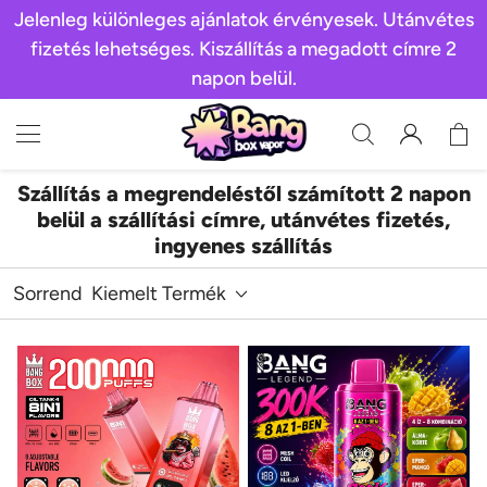
Jelenleg különleges ajánlatok érvényesek. Utánvétes
fizetés lehetséges. Kiszállítás a megadott címre 2
napon belül.
Szállítás a megrendeléstől számított 2 napon
belül a szállítási címre, utánvétes fizetés,
ingyenes szállítás
Sorrend
Kiemelt Termék