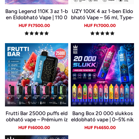
Bang Legend 110K 3 az 1-b
UZY 100K 4 az 1-ben Eldo
en Eldobható Vape | 110 0
bható Vape – 56 ml, Type-
00 Slukk | 3 Íz Egy Készülé
C, LED kijelző | 4 Íz Egy Ké
Sale
Regular
Sale
Regular
HUF Ft7500.00
HUF Ft7000.00
kben | Digitális Kijelző | Ty
szülékben
price
price
price
price
pe-C
Frutti Bar 25000 puffs eld
Bang Box 20 000 slukkos
obható vape – Prémium íz
eldobható vape | 0–5% nik
és sima gőz
otin | újratölthető, Type-C
Sale
Regular
Sale
Regular
HUF Ft6000.00
HUF Ft4650.00
price
price
price
price