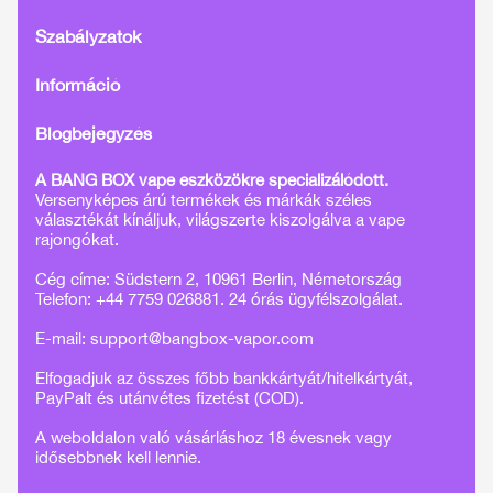
Szabályzatok
Információ
Blogbejegyzés
A BANG BOX vape eszközökre specializálódott.
Versenyképes árú termékek és márkák széles
választékát kínáljuk, világszerte kiszolgálva a vape
rajongókat.
Cég címe: Südstern 2, 10961 Berlin, Németország
Telefon: +44 7759 026881. 24 órás ügyfélszolgálat.
E-mail:
support@bangbox-vapor.com
Elfogadjuk az összes főbb bankkártyát/hitelkártyát,
PayPalt és utánvétes fizetést (COD).
A weboldalon való vásárláshoz 18 évesnek vagy
idősebbnek kell lennie.