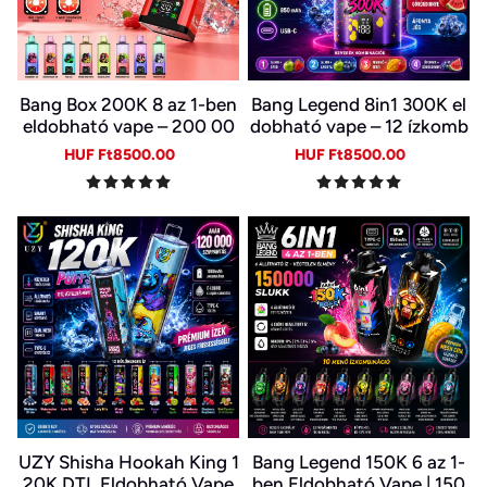
Bang Box 200K 8 az 1-ben
Bang Legend 8in1 300K el
eldobható vape – 200 00
dobható vape – 12 ízkomb
0 slukk, 10 íz
ináció
Sale
Regular
Sale
Regular
HUF Ft8500.00
HUF Ft8500.00
price
price
price
price
UZY Shisha Hookah King 1
Bang Legend 150K 6 az 1-
20K DTL Eldobható Vape
ben Eldobható Vape | 150