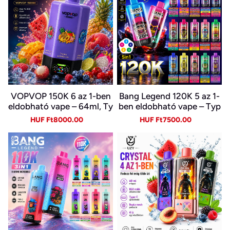
VOPVOP 150K 6 az 1-ben
Bang Legend 120K 5 az 1-
eldobható vape – 64ml, Ty
ben eldobható vape – Typ
pe-C, LED kijelző
e-C, LED kijelző
Sale
Regular
Sale
Regular
HUF Ft8000.00
HUF Ft7500.00
price
price
price
price