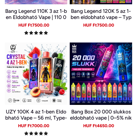
Bang Legend 110K 3 az 1-b
Bang Legend 120K 5 az 1-
en Eldobható Vape | 110 0
ben eldobható vape – Typ
00 Slukk | 3 Íz Egy Készülé
e-C, LED kijelző
Sale
Regular
Sale
Regular
HUF Ft7500.00
HUF Ft7500.00
kben | Digitális Kijelző | Ty
price
price
price
price
pe-C
UZY 100K 4 az 1-ben Eldo
Bang Box 20 000 slukkos
bható Vape – 56 ml, Type-
eldobható vape | 0–5% nik
C, LED kijelző | 4 Íz Egy Ké
otin | újratölthető, Type-C
Sale
Regular
Sale
Regular
HUF Ft7000.00
HUF Ft4650.00
szülékben
price
price
price
price