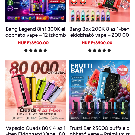
Bang Legend 8in1 300K el
Bang Box 200K 8 az 1-ben
dobható vape – 12 ízkomb
eldobható vape – 200 00
ináció
0 slukk, 10 íz
Sale
Regular
Sale
Regular
HUF Ft8500.00
HUF Ft8500.00
price
price
price
price
Vapsolo Quads 80K 4 az 1
Frutti Bar 25000 puffs eld
-ben Eldobható Vape | 80
obható vape – Prémium íz