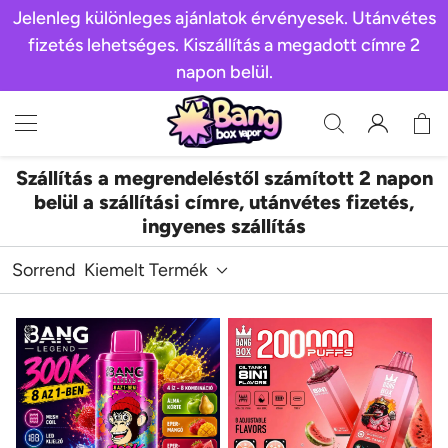
Jelenleg különleges ajánlatok érvényesek. Utánvétes
fizetés lehetséges. Kiszállítás a megadott címre 2
napon belül.
Szállítás a megrendeléstől számított 2 napon
belül a szállítási címre, utánvétes fizetés,
ingyenes szállítás
Sorrend
Kiemelt Termék