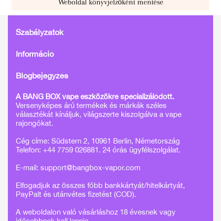
Weboldal könyvjelzőként mentése
Szabályzatok
Információ
Blogbejegyzés
A BANG BOX vape eszközökre specializálódott.
Versenyképes árú termékek és márkák széles
választékát kínáljuk, világszerte kiszolgálva a vape
rajongókat.
Cég címe: Südstern 2, 10961 Berlin, Németország
Telefon: +44 7759 026881. 24 órás ügyfélszolgálat.
E-mail:
support@bangbox-vapor.com
Elfogadjuk az összes főbb bankkártyát/hitelkártyát,
PayPalt és utánvétes fizetést (COD).
A weboldalon való vásárláshoz 18 évesnek vagy
idősebbnek kell lennie.