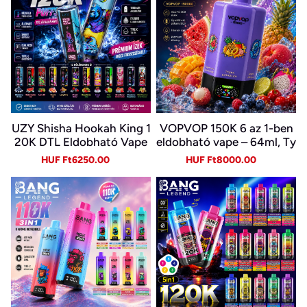
UZY Shisha Hookah King 1
VOPVOP 150K 6 az 1-ben
20K DTL Eldobható Vape
eldobható vape – 64ml, Ty
– 120 000 Slukk, 64 ml, U
pe-C, LED kijelző
Sale
Regular
Sale
Regular
HUF Ft6250.00
HUF Ft8000.00
SB-C és LED kijelző
price
price
price
price