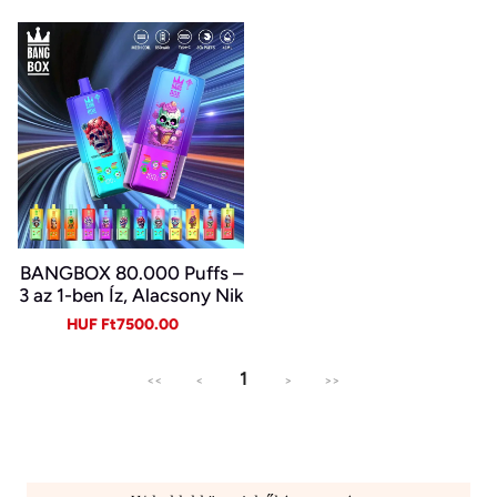
BANGBOX 80.000 Puffs –
3 az 1-ben Íz, Alacsony Nik
otin, Eredeti Újratölthető
Sale
Regular
HUF Ft7500.00
Eldobható Vape Nagykere
price
price
skedelemben~
1
<<
<
>
>>